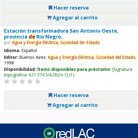
Hacer reserva
Agregar al carrito
Estación transformadora San Antonio Oeste,
provincia
de
Río Negro.
por
Agua
y
Energía
Eléctrica,
Sociedad
de
l
Estado
.
Idioma:
Español
Editor:
Buenos Aires:
Agua
y
Energía
Eléctrica,
Sociedad
de
l
Estado
,
1998
Disponibilidad:
Ítems disponibles para préstamo:
Signatura
topográfica:
621.374.5/A282/v.1
(1).
Hacer reserva
Agregar al carrito