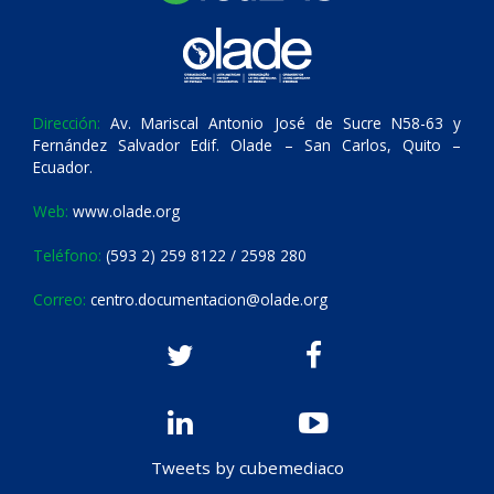
Dirección:
Av. Mariscal Antonio José de Sucre N58-63 y
Fernández Salvador Edif. Olade – San Carlos, Quito –
Ecuador.
Web:
www.olade.org
Teléfono:
(593 2) 259 8122 / 2598 280
Correo:
centro.documentacion@olade.org
Tweets by cubemediaco