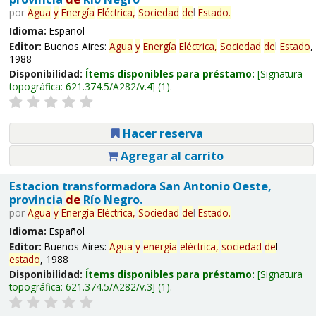
por
Agua
y
Energía
Eléctrica,
Sociedad
de
l
Estado
.
Idioma:
Español
Editor:
Buenos Aires:
Agua
y
Energía
Eléctrica,
Sociedad
de
l
Estado
,
1988
Disponibilidad:
Ítems disponibles para préstamo:
Signatura
topográfica:
621.374.5/A282/v.4
(1).
Hacer reserva
Agregar al carrito
Estacion transformadora San Antonio Oeste,
provincia
de
Río Negro.
por
Agua
y
Energía
Eléctrica,
Sociedad
de
l
Estado
.
Idioma:
Español
Editor:
Buenos Aires:
Agua
y
energía
eléctrica,
sociedad
de
l
estado
, 1988
Disponibilidad:
Ítems disponibles para préstamo:
Signatura
topográfica:
621.374.5/A282/v.3
(1).