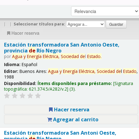
|
|
Seleccionar títulos para:
Hacer reserva
Estación transformadora San Antonio Oeste,
provincia
de
Río Negro
por
Agua
y
Energía
Eléctrica,
Sociedad
de
l
Estado
.
Idioma:
Español
Editor:
Buenos Aires:
Agua
y
Energía
Eléctrica,
Sociedad
de
l
Estado
,
1988
Disponibilidad:
Ítems disponibles para préstamo:
Signatura
topográfica:
621.374.5/A282/v.2
(3).
Hacer reserva
Agregar al carrito
Estación transformadora San Antoni Oeste,
provincia
de
Río Negro