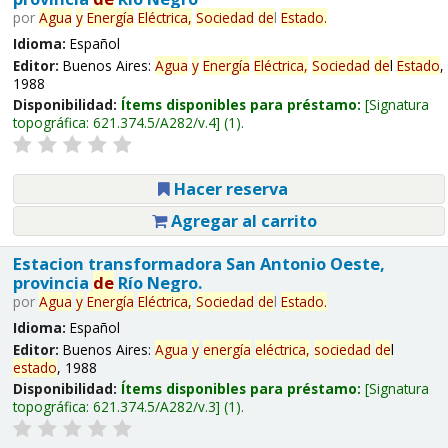
por
Agua
y
Energía
Eléctrica,
Sociedad
de
l
Estado
.
Idioma:
Español
Editor:
Buenos Aires:
Agua
y
Energía
Eléctrica,
Sociedad
de
l
Estado
,
1988
Disponibilidad:
Ítems disponibles para préstamo:
Signatura
topográfica:
621.374.5/A282/v.4
(1).
Hacer reserva
Agregar al carrito
Estacion transformadora San Antonio Oeste,
provincia
de
Río Negro.
por
Agua
y
Energía
Eléctrica,
Sociedad
de
l
Estado
.
Idioma:
Español
Editor:
Buenos Aires:
Agua
y
energía
eléctrica,
sociedad
de
l
estado
, 1988
Disponibilidad:
Ítems disponibles para préstamo:
Signatura
topográfica:
621.374.5/A282/v.3
(1).