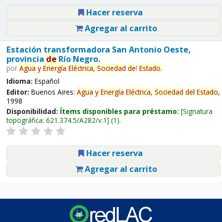
Hacer reserva
Agregar al carrito
Estación transformadora San Antonio Oeste,
provincia
de
Río Negro.
por
Agua
y
Energía
Eléctrica,
Sociedad
de
l
Estado
.
Idioma:
Español
Editor:
Buenos Aires:
Agua
y
Energía
Eléctrica,
Sociedad
de
l
Estado
,
1998
Disponibilidad:
Ítems disponibles para préstamo:
Signatura
topográfica:
621.374.5/A282/v.1
(1).
Hacer reserva
Agregar al carrito