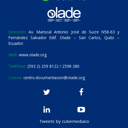
Dirección:
Av. Mariscal Antonio José de Sucre N58-63 y
Fernández Salvador Edif. Olade – San Carlos, Quito –
Ecuador.
Web:
www.olade.org
Teléfono:
(593 2) 259 8122 / 2598 280
Correo:
centro.documentacion@olade.org
Tweets by cubemediaco