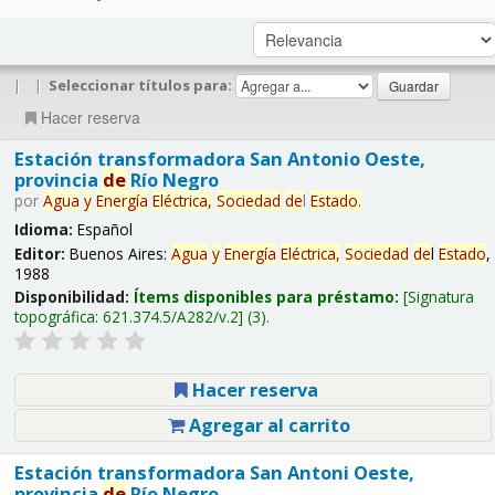
|
|
Seleccionar títulos para:
Hacer reserva
Estación transformadora San Antonio Oeste,
provincia
de
Río Negro
por
Agua
y
Energía
Eléctrica,
Sociedad
de
l
Estado
.
Idioma:
Español
Editor:
Buenos Aires:
Agua
y
Energía
Eléctrica,
Sociedad
de
l
Estado
,
1988
Disponibilidad:
Ítems disponibles para préstamo:
Signatura
topográfica:
621.374.5/A282/v.2
(3).
Hacer reserva
Agregar al carrito
Estación transformadora San Antoni Oeste,
provincia
de
Río Negro