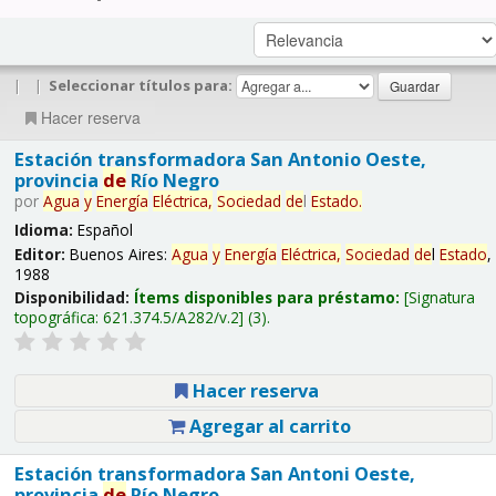
|
|
Seleccionar títulos para:
Hacer reserva
Estación transformadora San Antonio Oeste,
provincia
de
Río Negro
por
Agua
y
Energía
Eléctrica,
Sociedad
de
l
Estado
.
Idioma:
Español
Editor:
Buenos Aires:
Agua
y
Energía
Eléctrica,
Sociedad
de
l
Estado
,
1988
Disponibilidad:
Ítems disponibles para préstamo:
Signatura
topográfica:
621.374.5/A282/v.2
(3).
Hacer reserva
Agregar al carrito
Estación transformadora San Antoni Oeste,
provincia
de
Río Negro