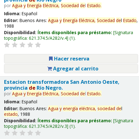
por
Agua
y
Energía
Eléctrica,
Sociedad
de
l
Estado
.
Idioma:
Español
Editor:
Buenos Aires:
Agua
y
Energía
Eléctrica,
Sociedad
de
l
Estado
,
1988
Disponibilidad:
Ítems disponibles para préstamo:
Signatura
topográfica:
621.374.5/A282/v.4
(1).
Hacer reserva
Agregar al carrito
Estacion transformadora San Antonio Oeste,
provincia
de
Río Negro.
por
Agua
y
Energía
Eléctrica,
Sociedad
de
l
Estado
.
Idioma:
Español
Editor:
Buenos Aires:
Agua
y
energía
eléctrica,
sociedad
de
l
estado
, 1988
Disponibilidad:
Ítems disponibles para préstamo:
Signatura
topográfica:
621.374.5/A282/v.3
(1).