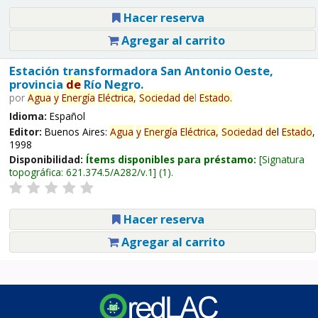
Hacer reserva
Agregar al carrito
Estación transformadora San Antonio Oeste,
provincia
de
Río Negro.
por
Agua
y
Energía
Eléctrica,
Sociedad
de
l
Estado
.
Idioma:
Español
Editor:
Buenos Aires:
Agua
y
Energía
Eléctrica,
Sociedad
de
l
Estado
,
1998
Disponibilidad:
Ítems disponibles para préstamo:
Signatura
topográfica:
621.374.5/A282/v.1
(1).
Hacer reserva
Agregar al carrito