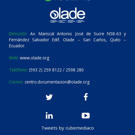
Dirección:
Av. Mariscal Antonio José de Sucre N58-63 y
Fernández Salvador Edif. Olade – San Carlos, Quito –
Ecuador.
Web:
www.olade.org
Teléfono:
(593 2) 259 8122 / 2598 280
Correo:
centro.documentacion@olade.org
Tweets by cubemediaco