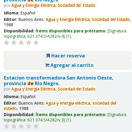
por
Agua
y
Energía
Eléctrica,
Sociedad
de
l
Estado
.
Idioma:
Español
Editor:
Buenos Aires:
Agua
y
Energía
Eléctrica,
Sociedad
de
l
Estado
,
1988
Disponibilidad:
Ítems disponibles para préstamo:
Signatura
topográfica:
621.374.5/A282/v.4
(1).
Hacer reserva
Agregar al carrito
Estacion transformadora San Antonio Oeste,
provincia
de
Río Negro.
por
Agua
y
Energía
Eléctrica,
Sociedad
de
l
Estado
.
Idioma:
Español
Editor:
Buenos Aires:
Agua
y
energía
eléctrica,
sociedad
de
l
estado
, 1988
Disponibilidad:
Ítems disponibles para préstamo:
Signatura
topográfica:
621.374.5/A282/v.3
(1).