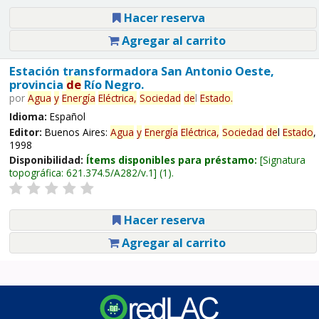
Hacer reserva
Agregar al carrito
Estación transformadora San Antonio Oeste,
provincia
de
Río Negro.
por
Agua
y
Energía
Eléctrica,
Sociedad
de
l
Estado
.
Idioma:
Español
Editor:
Buenos Aires:
Agua
y
Energía
Eléctrica,
Sociedad
de
l
Estado
,
1998
Disponibilidad:
Ítems disponibles para préstamo:
Signatura
topográfica:
621.374.5/A282/v.1
(1).
Hacer reserva
Agregar al carrito