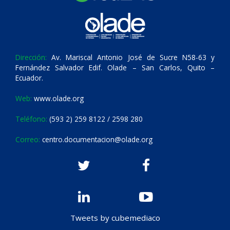
Dirección:
Av. Mariscal Antonio José de Sucre N58-63 y
Fernández Salvador Edif. Olade – San Carlos, Quito –
Ecuador.
Web:
www.olade.org
Teléfono:
(593 2) 259 8122 / 2598 280
Correo:
centro.documentacion@olade.org
Tweets by cubemediaco