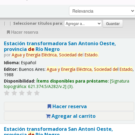
|
|
Seleccionar títulos para:
Hacer reserva
Estación transformadora San Antonio Oeste,
provincia
de
Río Negro
por
Agua
y
Energía
Eléctrica,
Sociedad
de
l
Estado
.
Idioma:
Español
Editor:
Buenos Aires:
Agua
y
Energía
Eléctrica,
Sociedad
de
l
Estado
,
1988
Disponibilidad:
Ítems disponibles para préstamo:
Signatura
topográfica:
621.374.5/A282/v.2
(3).
Hacer reserva
Agregar al carrito
Estación transformadora San Antoni Oeste,
provincia
de
Río Negro