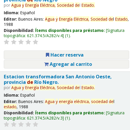
por
Agua
y
Energía
Eléctrica,
Sociedad
de
l
Estado
.
Idioma:
Español
Editor:
Buenos Aires:
Agua
y
Energía
Eléctrica,
Sociedad
de
l
Estado
,
1988
Disponibilidad:
Ítems disponibles para préstamo:
Signatura
topográfica:
621.374.5/A282/v.4
(1).
Hacer reserva
Agregar al carrito
Estacion transformadora San Antonio Oeste,
provincia
de
Río Negro.
por
Agua
y
Energía
Eléctrica,
Sociedad
de
l
Estado
.
Idioma:
Español
Editor:
Buenos Aires:
Agua
y
energía
eléctrica,
sociedad
de
l
estado
, 1988
Disponibilidad:
Ítems disponibles para préstamo:
Signatura
topográfica:
621.374.5/A282/v.3
(1).