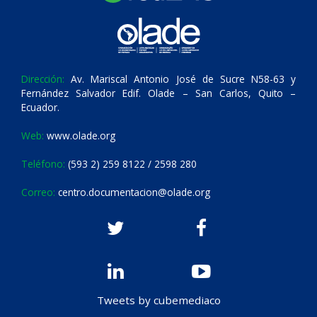
Dirección:
Av. Mariscal Antonio José de Sucre N58-63 y
Fernández Salvador Edif. Olade – San Carlos, Quito –
Ecuador.
Web:
www.olade.org
Teléfono:
(593 2) 259 8122 / 2598 280
Correo:
centro.documentacion@olade.org
Tweets by cubemediaco