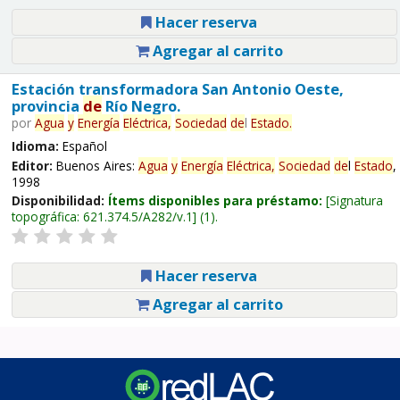
Hacer reserva
Agregar al carrito
Estación transformadora San Antonio Oeste,
provincia
de
Río Negro.
por
Agua
y
Energía
Eléctrica,
Sociedad
de
l
Estado
.
Idioma:
Español
Editor:
Buenos Aires:
Agua
y
Energía
Eléctrica,
Sociedad
de
l
Estado
,
1998
Disponibilidad:
Ítems disponibles para préstamo:
Signatura
topográfica:
621.374.5/A282/v.1
(1).
Hacer reserva
Agregar al carrito