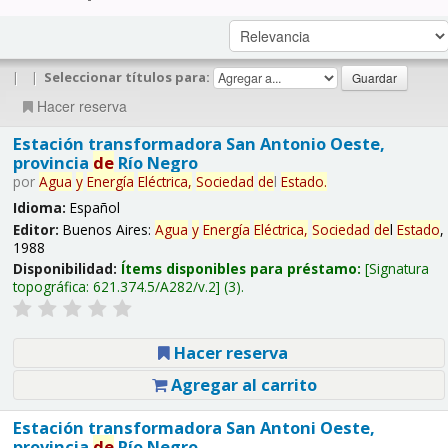
|
|
Seleccionar títulos para:
Hacer reserva
Estación transformadora San Antonio Oeste,
provincia
de
Río Negro
por
Agua
y
Energía
Eléctrica,
Sociedad
de
l
Estado
.
Idioma:
Español
Editor:
Buenos Aires:
Agua
y
Energía
Eléctrica,
Sociedad
de
l
Estado
,
1988
Disponibilidad:
Ítems disponibles para préstamo:
Signatura
topográfica:
621.374.5/A282/v.2
(3).
Hacer reserva
Agregar al carrito
Estación transformadora San Antoni Oeste,
provincia
de
Río Negro