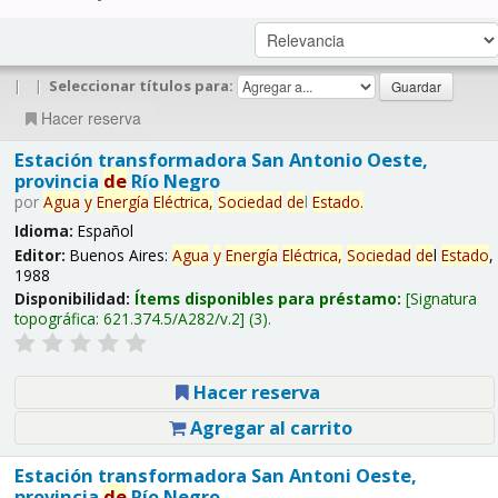
|
|
Seleccionar títulos para:
Hacer reserva
Estación transformadora San Antonio Oeste,
provincia
de
Río Negro
por
Agua
y
Energía
Eléctrica,
Sociedad
de
l
Estado
.
Idioma:
Español
Editor:
Buenos Aires:
Agua
y
Energía
Eléctrica,
Sociedad
de
l
Estado
,
1988
Disponibilidad:
Ítems disponibles para préstamo:
Signatura
topográfica:
621.374.5/A282/v.2
(3).
Hacer reserva
Agregar al carrito
Estación transformadora San Antoni Oeste,
provincia
de
Río Negro