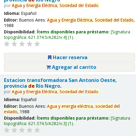
por
Agua
y
Energía
Eléctrica,
Sociedad
de
l
Estado
.
Idioma:
Español
Editor:
Buenos Aires:
Agua
y
Energía
Eléctrica,
Sociedad
de
l
Estado
,
1988
Disponibilidad:
Ítems disponibles para préstamo:
Signatura
topográfica:
621.374.5/A282/v.4
(1).
Hacer reserva
Agregar al carrito
Estacion transformadora San Antonio Oeste,
provincia
de
Río Negro.
por
Agua
y
Energía
Eléctrica,
Sociedad
de
l
Estado
.
Idioma:
Español
Editor:
Buenos Aires:
Agua
y
energía
eléctrica,
sociedad
de
l
estado
, 1988
Disponibilidad:
Ítems disponibles para préstamo:
Signatura
topográfica:
621.374.5/A282/v.3
(1).