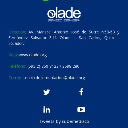
Dirección:
Av. Mariscal Antonio José de Sucre N58-63 y
Fernández Salvador Edif. Olade – San Carlos, Quito –
Ecuador.
Web:
www.olade.org
Teléfono:
(593 2) 259 8122 / 2598 280
Correo:
centro.documentacion@olade.org
Tweets by cubemediaco