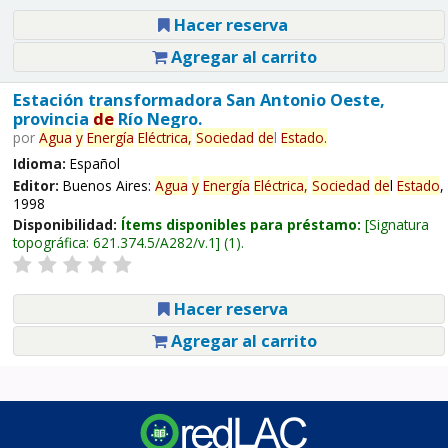
Hacer reserva
Agregar al carrito
Estación transformadora San Antonio Oeste,
provincia
de
Río Negro.
por
Agua
y
Energía
Eléctrica,
Sociedad
de
l
Estado
.
Idioma:
Español
Editor:
Buenos Aires:
Agua
y
Energía
Eléctrica,
Sociedad
de
l
Estado
,
1998
Disponibilidad:
Ítems disponibles para préstamo:
Signatura
topográfica:
621.374.5/A282/v.1
(1).
Hacer reserva
Agregar al carrito