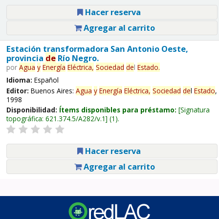
Hacer reserva
Agregar al carrito
Estación transformadora San Antonio Oeste,
provincia
de
Río Negro.
por
Agua
y
Energía
Eléctrica,
Sociedad
de
l
Estado
.
Idioma:
Español
Editor:
Buenos Aires:
Agua
y
Energía
Eléctrica,
Sociedad
de
l
Estado
,
1998
Disponibilidad:
Ítems disponibles para préstamo:
Signatura
topográfica:
621.374.5/A282/v.1
(1).
Hacer reserva
Agregar al carrito