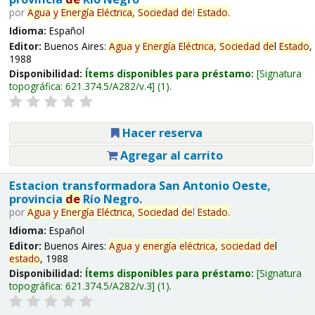
por
Agua
y
Energía
Eléctrica,
Sociedad
de
l
Estado
.
Idioma:
Español
Editor:
Buenos Aires:
Agua
y
Energía
Eléctrica,
Sociedad
de
l
Estado
,
1988
Disponibilidad:
Ítems disponibles para préstamo:
Signatura
topográfica:
621.374.5/A282/v.4
(1).
Hacer reserva
Agregar al carrito
Estacion transformadora San Antonio Oeste,
provincia
de
Río Negro.
por
Agua
y
Energía
Eléctrica,
Sociedad
de
l
Estado
.
Idioma:
Español
Editor:
Buenos Aires:
Agua
y
energía
eléctrica,
sociedad
de
l
estado
, 1988
Disponibilidad:
Ítems disponibles para préstamo:
Signatura
topográfica:
621.374.5/A282/v.3
(1).