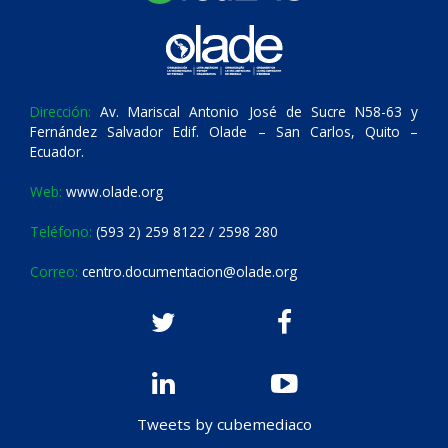
Dirección:
Av. Mariscal Antonio José de Sucre N58-63 y
Fernández Salvador Edif. Olade – San Carlos, Quito –
Ecuador.
Web:
www.olade.org
Teléfono:
(593 2) 259 8122 / 2598 280
Correo:
centro.documentacion@olade.org
Tweets by cubemediaco