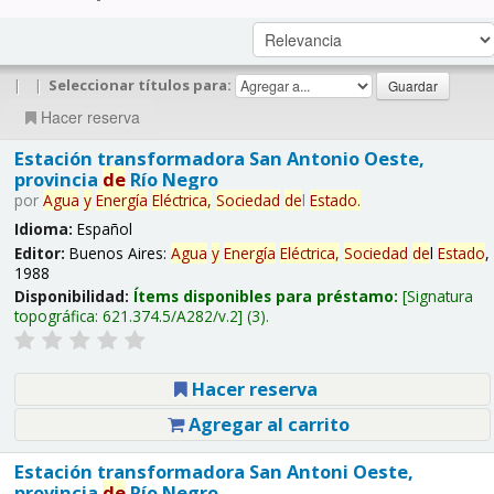
|
|
Seleccionar títulos para:
Hacer reserva
Estación transformadora San Antonio Oeste,
provincia
de
Río Negro
por
Agua
y
Energía
Eléctrica,
Sociedad
de
l
Estado
.
Idioma:
Español
Editor:
Buenos Aires:
Agua
y
Energía
Eléctrica,
Sociedad
de
l
Estado
,
1988
Disponibilidad:
Ítems disponibles para préstamo:
Signatura
topográfica:
621.374.5/A282/v.2
(3).
Hacer reserva
Agregar al carrito
Estación transformadora San Antoni Oeste,
provincia
de
Río Negro