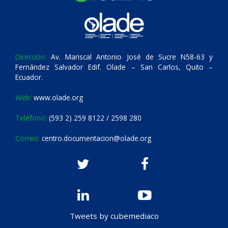
Dirección:
Av. Mariscal Antonio José de Sucre N58-63 y
Fernández Salvador Edif. Olade – San Carlos, Quito –
Ecuador.
Web:
www.olade.org
Teléfono:
(593 2) 259 8122 / 2598 280
Correo:
centro.documentacion@olade.org
Tweets by cubemediaco