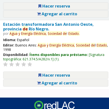
Hacer reserva
Agregar al carrito
Estación transformadora San Antonio Oeste,
provincia
de
Río Negro.
por
Agua
y
Energía
Eléctrica,
Sociedad
de
l
Estado
.
Idioma:
Español
Editor:
Buenos Aires:
Agua
y
Energía
Eléctrica,
Sociedad
de
l
Estado
,
1998
Disponibilidad:
Ítems disponibles para préstamo:
Signatura
topográfica:
621.374.5/A282/v.1
(1).
Hacer reserva
Agregar al carrito