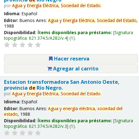
por
Agua
y
Energía
Eléctrica,
Sociedad
de
l
Estado
.
Idioma:
Español
Editor:
Buenos Aires:
Agua
y
Energía
Eléctrica,
Sociedad
de
l
Estado
,
1988
Disponibilidad:
Ítems disponibles para préstamo:
Signatura
topográfica:
621.374.5/A282/v.4
(1).
Hacer reserva
Agregar al carrito
Estacion transformadora San Antonio Oeste,
provincia
de
Río Negro.
por
Agua
y
Energía
Eléctrica,
Sociedad
de
l
Estado
.
Idioma:
Español
Editor:
Buenos Aires:
Agua
y
energía
eléctrica,
sociedad
de
l
estado
, 1988
Disponibilidad:
Ítems disponibles para préstamo:
Signatura
topográfica:
621.374.5/A282/v.3
(1).