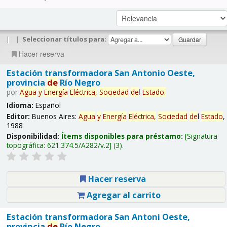
|
|
Seleccionar títulos para:
Hacer reserva
Estación transformadora San Antonio Oeste,
provincia
de
Río Negro
por
Agua
y
Energía
Eléctrica,
Sociedad
de
l
Estado
.
Idioma:
Español
Editor:
Buenos Aires:
Agua
y
Energía
Eléctrica,
Sociedad
de
l
Estado
,
1988
Disponibilidad:
Ítems disponibles para préstamo:
Signatura
topográfica:
621.374.5/A282/v.2
(3).
Hacer reserva
Agregar al carrito
Estación transformadora San Antoni Oeste,
provincia
de
Río Negro