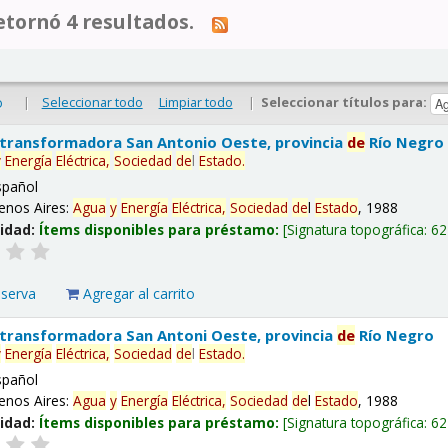
tornó 4 resultados.
|
Seleccionar todo
Limpiar todo
|
Seleccionar títulos para:
o
 transformadora San Antonio Oeste, provincia
de
Río Negro
y
Energía
Eléctrica,
Sociedad
de
l
Estado
.
spañol
enos Aires:
Agua
y
Energía
Eléctrica,
Sociedad
de
l
Estado
, 1988
lidad:
Ítems disponibles para préstamo:
Signatura topográfica:
62
eserva
Agregar al carrito
 transformadora San Antoni Oeste, provincia
de
Río Negro
y
Energía
Eléctrica,
Sociedad
de
l
Estado
.
spañol
enos Aires:
Agua
y
Energía
Eléctrica,
Sociedad
de
l
Estado
, 1988
lidad:
Ítems disponibles para préstamo:
Signatura topográfica:
62