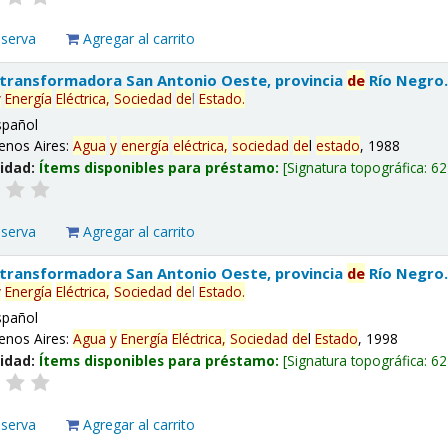
eserva
Agregar al carrito
 transformadora San Antonio Oeste, provincia
de
Río Negro
y
Energía
Eléctrica,
Sociedad
de
l
Estado
.
spañol
enos Aires:
Agua
y
energía
eléctrica,
sociedad
de
l
estado
, 1988
lidad:
Ítems disponibles para préstamo:
Signatura topográfica:
62
eserva
Agregar al carrito
 transformadora San Antonio Oeste, provincia
de
Río Negro
y
Energía
Eléctrica,
Sociedad
de
l
Estado
.
spañol
enos Aires:
Agua
y
Energía
Eléctrica,
Sociedad
de
l
Estado
, 1998
lidad:
Ítems disponibles para préstamo:
Signatura topográfica:
62
eserva
Agregar al carrito