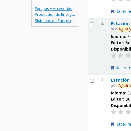
Equipos y Accesorios
Hacer r
Producción de Energí...
Sistemas de Energía
3.
Estacion
por
Agua
Idioma:
E
Editor:
Bu
Disponibi
Hacer r
4.
Estación
por
Agua
Idioma:
E
Editor:
Bu
Disponibi
Hacer r