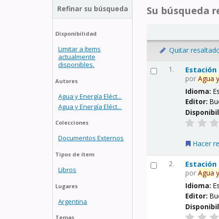
Refinar su búsqueda
Su búsqueda re
Disponibilidad
Limitar a ítems
Quitar resaltad
actualmente
disponibles.
1.
Estación
por
Agua
Autores
Idioma:
E
Agua y Energía Eléct...
Editor:
Bu
Agua y Energía Eléct...
Disponibi
Colecciones
Documentos Externos
Hacer r
Tipos de ítem
2.
Estación
Libros
por
Agua
Idioma:
E
Lugares
Editor:
Bu
Argentina
Disponibi
Temas