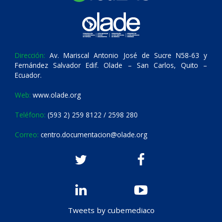
Dirección:
Av. Mariscal Antonio José de Sucre N58-63 y
Fernández Salvador Edif. Olade – San Carlos, Quito –
Ecuador.
Web:
www.olade.org
Teléfono:
(593 2) 259 8122 / 2598 280
Correo:
centro.documentacion@olade.org
Tweets by cubemediaco