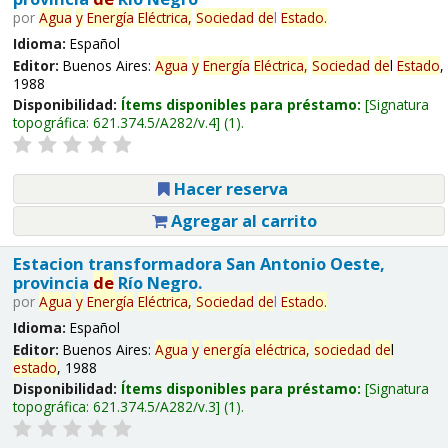
por
Agua
y
Energía
Eléctrica,
Sociedad
de
l
Estado
.
Idioma:
Español
Editor:
Buenos Aires:
Agua
y
Energía
Eléctrica,
Sociedad
de
l
Estado
,
1988
Disponibilidad:
Ítems disponibles para préstamo:
Signatura
topográfica:
621.374.5/A282/v.4
(1).
Hacer reserva
Agregar al carrito
Estacion transformadora San Antonio Oeste,
provincia
de
Río Negro.
por
Agua
y
Energía
Eléctrica,
Sociedad
de
l
Estado
.
Idioma:
Español
Editor:
Buenos Aires:
Agua
y
energía
eléctrica,
sociedad
de
l
estado
, 1988
Disponibilidad:
Ítems disponibles para préstamo:
Signatura
topográfica:
621.374.5/A282/v.3
(1).