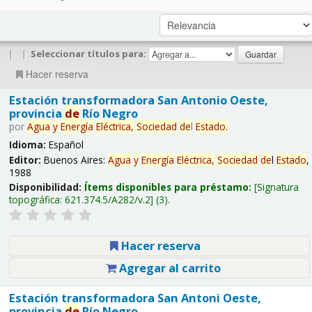
|
|
Seleccionar títulos para:
Hacer reserva
Estación transformadora San Antonio Oeste,
provincia
de
Río Negro
por
Agua
y
Energía
Eléctrica,
Sociedad
de
l
Estado
.
Idioma:
Español
Editor:
Buenos Aires:
Agua
y
Energía
Eléctrica,
Sociedad
de
l
Estado
,
1988
Disponibilidad:
Ítems disponibles para préstamo:
Signatura
topográfica:
621.374.5/A282/v.2
(3).
Hacer reserva
Agregar al carrito
Estación transformadora San Antoni Oeste,
provincia
de
Río Negro