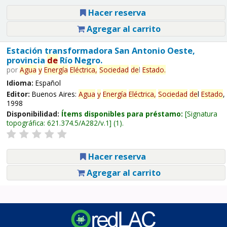
Hacer reserva
Agregar al carrito
Estación transformadora San Antonio Oeste,
provincia
de
Río Negro.
por
Agua
y
Energía
Eléctrica,
Sociedad
de
l
Estado
.
Idioma:
Español
Editor:
Buenos Aires:
Agua
y
Energía
Eléctrica,
Sociedad
de
l
Estado
,
1998
Disponibilidad:
Ítems disponibles para préstamo:
Signatura
topográfica:
621.374.5/A282/v.1
(1).
Hacer reserva
Agregar al carrito