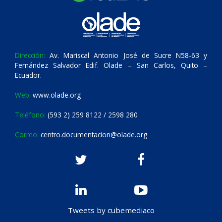
Dirección:
Av. Mariscal Antonio José de Sucre N58-63 y
Fernández Salvador Edif. Olade – San Carlos, Quito –
Ecuador.
Web:
www.olade.org
Teléfono:
(593 2) 259 8122 / 2598 280
Correo:
centro.documentacion@olade.org
Tweets by cubemediaco