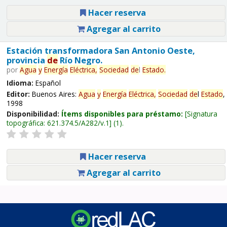
Hacer reserva
Agregar al carrito
Estación transformadora San Antonio Oeste,
provincia
de
Río Negro.
por
Agua
y
Energía
Eléctrica,
Sociedad
de
l
Estado
.
Idioma:
Español
Editor:
Buenos Aires:
Agua
y
Energía
Eléctrica,
Sociedad
de
l
Estado
,
1998
Disponibilidad:
Ítems disponibles para préstamo:
Signatura
topográfica:
621.374.5/A282/v.1
(1).
Hacer reserva
Agregar al carrito