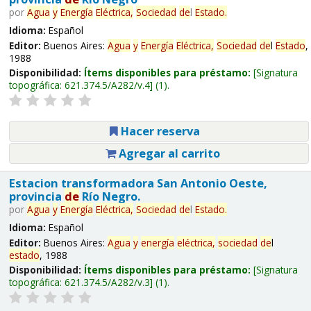
por
Agua
y
Energía
Eléctrica,
Sociedad
de
l
Estado
.
Idioma:
Español
Editor:
Buenos Aires:
Agua
y
Energía
Eléctrica,
Sociedad
de
l
Estado
,
1988
Disponibilidad:
Ítems disponibles para préstamo:
Signatura
topográfica:
621.374.5/A282/v.4
(1).
Hacer reserva
Agregar al carrito
Estacion transformadora San Antonio Oeste,
provincia
de
Río Negro.
por
Agua
y
Energía
Eléctrica,
Sociedad
de
l
Estado
.
Idioma:
Español
Editor:
Buenos Aires:
Agua
y
energía
eléctrica,
sociedad
de
l
estado
, 1988
Disponibilidad:
Ítems disponibles para préstamo:
Signatura
topográfica:
621.374.5/A282/v.3
(1).