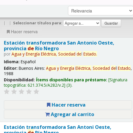
|
|
Seleccionar títulos para:
Hacer reserva
Estación transformadora San Antonio Oeste,
provincia
de
Río Negro
por
Agua
y
Energía
Eléctrica,
Sociedad
de
l
Estado
.
Idioma:
Español
Editor:
Buenos Aires:
Agua
y
Energía
Eléctrica,
Sociedad
de
l
Estado
,
1988
Disponibilidad:
Ítems disponibles para préstamo:
Signatura
topográfica:
621.374.5/A282/v.2
(3).
Hacer reserva
Agregar al carrito
Estación transformadora San Antoni Oeste,
provincia
de
Río Negro