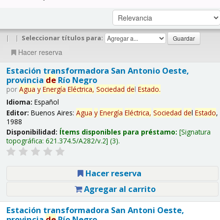
|
|
Seleccionar títulos para:
Hacer reserva
Estación transformadora San Antonio Oeste,
provincia
de
Río Negro
por
Agua
y
Energía
Eléctrica,
Sociedad
de
l
Estado
.
Idioma:
Español
Editor:
Buenos Aires:
Agua
y
Energía
Eléctrica,
Sociedad
de
l
Estado
,
1988
Disponibilidad:
Ítems disponibles para préstamo:
Signatura
topográfica:
621.374.5/A282/v.2
(3).
Hacer reserva
Agregar al carrito
Estación transformadora San Antoni Oeste,
provincia
de
Río Negro