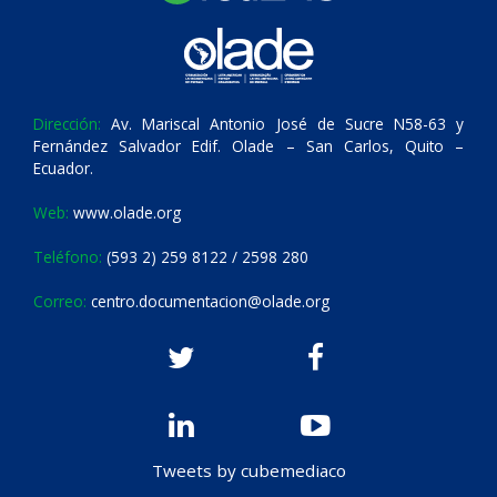
Dirección:
Av. Mariscal Antonio José de Sucre N58-63 y
Fernández Salvador Edif. Olade – San Carlos, Quito –
Ecuador.
Web:
www.olade.org
Teléfono:
(593 2) 259 8122 / 2598 280
Correo:
centro.documentacion@olade.org
Tweets by cubemediaco