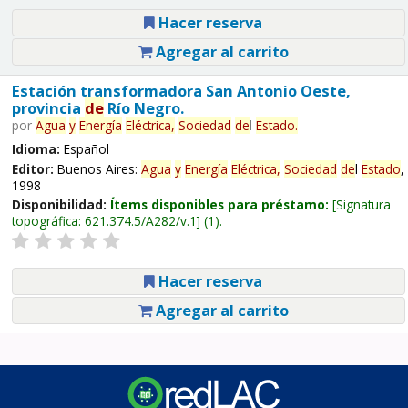
Hacer reserva
Agregar al carrito
Estación transformadora San Antonio Oeste,
provincia
de
Río Negro.
por
Agua
y
Energía
Eléctrica,
Sociedad
de
l
Estado
.
Idioma:
Español
Editor:
Buenos Aires:
Agua
y
Energía
Eléctrica,
Sociedad
de
l
Estado
,
1998
Disponibilidad:
Ítems disponibles para préstamo:
Signatura
topográfica:
621.374.5/A282/v.1
(1).
Hacer reserva
Agregar al carrito