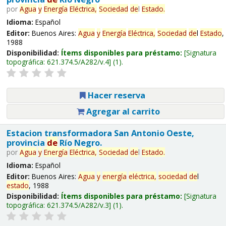
por
Agua
y
Energía
Eléctrica,
Sociedad
de
l
Estado
.
Idioma:
Español
Editor:
Buenos Aires:
Agua
y
Energía
Eléctrica,
Sociedad
de
l
Estado
,
1988
Disponibilidad:
Ítems disponibles para préstamo:
Signatura
topográfica:
621.374.5/A282/v.4
(1).
Hacer reserva
Agregar al carrito
Estacion transformadora San Antonio Oeste,
provincia
de
Río Negro.
por
Agua
y
Energía
Eléctrica,
Sociedad
de
l
Estado
.
Idioma:
Español
Editor:
Buenos Aires:
Agua
y
energía
eléctrica,
sociedad
de
l
estado
, 1988
Disponibilidad:
Ítems disponibles para préstamo:
Signatura
topográfica:
621.374.5/A282/v.3
(1).