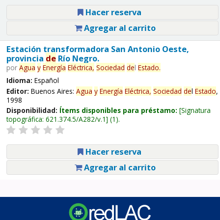
Hacer reserva
Agregar al carrito
Estación transformadora San Antonio Oeste,
provincia
de
Río Negro.
por
Agua
y
Energía
Eléctrica,
Sociedad
de
l
Estado
.
Idioma:
Español
Editor:
Buenos Aires:
Agua
y
Energía
Eléctrica,
Sociedad
de
l
Estado
,
1998
Disponibilidad:
Ítems disponibles para préstamo:
Signatura
topográfica:
621.374.5/A282/v.1
(1).
Hacer reserva
Agregar al carrito