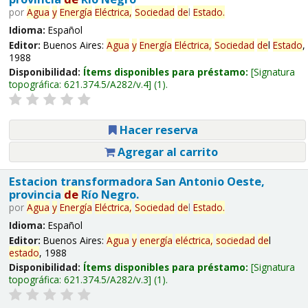
por
Agua
y
Energía
Eléctrica,
Sociedad
de
l
Estado
.
Idioma:
Español
Editor:
Buenos Aires:
Agua
y
Energía
Eléctrica,
Sociedad
de
l
Estado
,
1988
Disponibilidad:
Ítems disponibles para préstamo:
Signatura
topográfica:
621.374.5/A282/v.4
(1).
Hacer reserva
Agregar al carrito
Estacion transformadora San Antonio Oeste,
provincia
de
Río Negro.
por
Agua
y
Energía
Eléctrica,
Sociedad
de
l
Estado
.
Idioma:
Español
Editor:
Buenos Aires:
Agua
y
energía
eléctrica,
sociedad
de
l
estado
, 1988
Disponibilidad:
Ítems disponibles para préstamo:
Signatura
topográfica:
621.374.5/A282/v.3
(1).