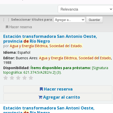
|
|
Seleccionar títulos para:
Hacer reserva
Estación transformadora San Antonio Oeste,
provincia
de
Río Negro
por
Agua
y
Energía
Eléctrica,
Sociedad
de
l
Estado
.
Idioma:
Español
Editor:
Buenos Aires:
Agua
y
Energía
Eléctrica,
Sociedad
de
l
Estado
,
1988
Disponibilidad:
Ítems disponibles para préstamo:
Signatura
topográfica:
621.374.5/A282/v.2
(3).
Hacer reserva
Agregar al carrito
Estación transformadora San Antoni Oeste,
provincia
de
Río Negro