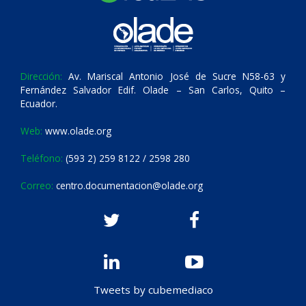
Dirección:
Av. Mariscal Antonio José de Sucre N58-63 y
Fernández Salvador Edif. Olade – San Carlos, Quito –
Ecuador.
Web:
www.olade.org
Teléfono:
(593 2) 259 8122 / 2598 280
Correo:
centro.documentacion@olade.org
Tweets by cubemediaco