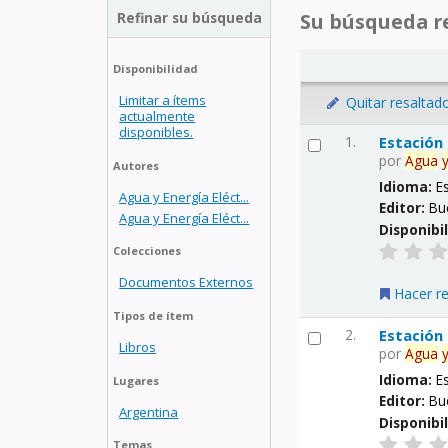
Refinar su búsqueda
Su búsqueda re
Disponibilidad
Limitar a ítems
Quitar resaltad
actualmente
disponibles.
1.
Estación
por
Agua
Autores
Idioma:
E
Agua y Energía Eléct...
Editor:
Bu
Agua y Energía Eléct...
Disponibi
Colecciones
Documentos Externos
Hacer r
Tipos de ítem
2.
Estación
Libros
por
Agua
Idioma:
E
Lugares
Editor:
Bu
Argentina
Disponibi
Temas