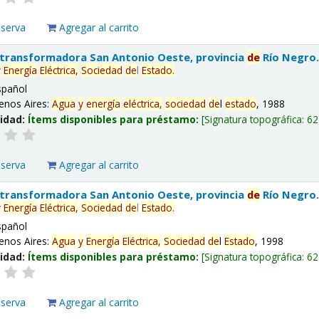
eserva
Agregar al carrito
 transformadora San Antonio Oeste, provincia
de
Río Negro
y
Energía
Eléctrica,
Sociedad
de
l
Estado
.
spañol
enos Aires:
Agua
y
energía
eléctrica,
sociedad
de
l
estado
, 1988
lidad:
Ítems disponibles para préstamo:
Signatura topográfica:
62
eserva
Agregar al carrito
 transformadora San Antonio Oeste, provincia
de
Río Negro
y
Energía
Eléctrica,
Sociedad
de
l
Estado
.
spañol
enos Aires:
Agua
y
Energía
Eléctrica,
Sociedad
de
l
Estado
, 1998
lidad:
Ítems disponibles para préstamo:
Signatura topográfica:
62
eserva
Agregar al carrito