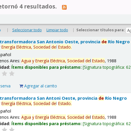
tornó 4 resultados.
|
Seleccionar todo
Limpiar todo
|
Seleccionar títulos para:
o
 transformadora San Antonio Oeste, provincia
de
Río Negro
y
Energía
Eléctrica,
Sociedad
de
l
Estado
.
spañol
enos Aires:
Agua
y
Energía
Eléctrica,
Sociedad
de
l
Estado
, 1988
lidad:
Ítems disponibles para préstamo:
Signatura topográfica:
62
eserva
Agregar al carrito
 transformadora San Antoni Oeste, provincia
de
Río Negro
y
Energía
Eléctrica,
Sociedad
de
l
Estado
.
spañol
enos Aires:
Agua
y
Energía
Eléctrica,
Sociedad
de
l
Estado
, 1988
lidad:
Ítems disponibles para préstamo:
Signatura topográfica:
62