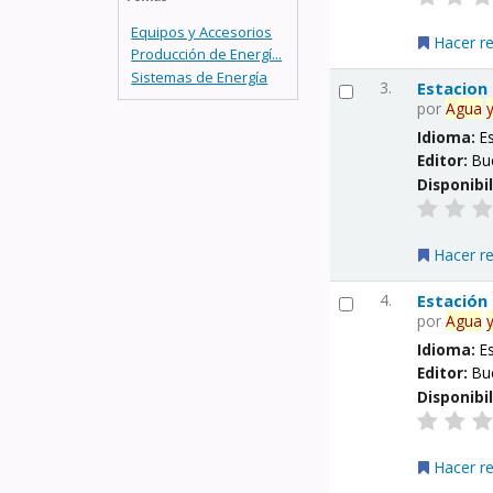
Equipos y Accesorios
Hacer r
Producción de Energí...
Sistemas de Energía
3.
Estacion
por
Agua
Idioma:
E
Editor:
Bu
Disponibi
Hacer r
4.
Estación
por
Agua
Idioma:
E
Editor:
Bu
Disponibi
Hacer r