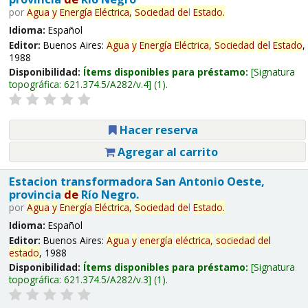
por
Agua
y
Energía
Eléctrica,
Sociedad
de
l
Estado
.
Idioma:
Español
Editor:
Buenos Aires:
Agua
y
Energía
Eléctrica,
Sociedad
de
l
Estado
,
1988
Disponibilidad:
Ítems disponibles para préstamo:
Signatura
topográfica:
621.374.5/A282/v.4
(1).
Hacer reserva
Agregar al carrito
Estacion transformadora San Antonio Oeste,
provincia
de
Río Negro.
por
Agua
y
Energía
Eléctrica,
Sociedad
de
l
Estado
.
Idioma:
Español
Editor:
Buenos Aires:
Agua
y
energía
eléctrica,
sociedad
de
l
estado
, 1988
Disponibilidad:
Ítems disponibles para préstamo:
Signatura
topográfica:
621.374.5/A282/v.3
(1).