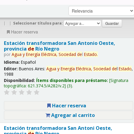
|
|
Seleccionar títulos para:
Hacer reserva
Estación transformadora San Antonio Oeste,
provincia
de
Río Negro
por
Agua
y
Energía
Eléctrica,
Sociedad
de
l
Estado
.
Idioma:
Español
Editor:
Buenos Aires:
Agua
y
Energía
Eléctrica,
Sociedad
de
l
Estado
,
1988
Disponibilidad:
Ítems disponibles para préstamo:
Signatura
topográfica:
621.374.5/A282/v.2
(3).
Hacer reserva
Agregar al carrito
Estación transformadora San Antoni Oeste,
provincia
de
Río Negro