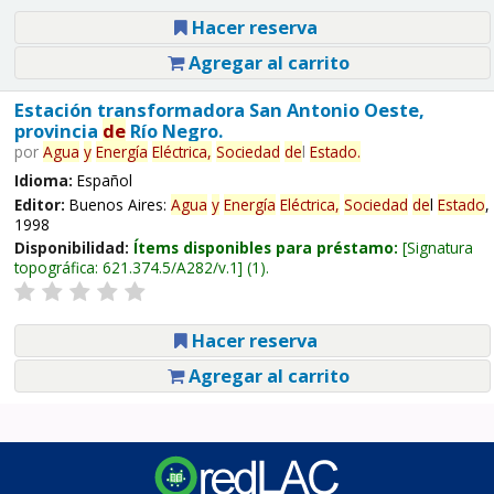
Hacer reserva
Agregar al carrito
Estación transformadora San Antonio Oeste,
provincia
de
Río Negro.
por
Agua
y
Energía
Eléctrica,
Sociedad
de
l
Estado
.
Idioma:
Español
Editor:
Buenos Aires:
Agua
y
Energía
Eléctrica,
Sociedad
de
l
Estado
,
1998
Disponibilidad:
Ítems disponibles para préstamo:
Signatura
topográfica:
621.374.5/A282/v.1
(1).
Hacer reserva
Agregar al carrito