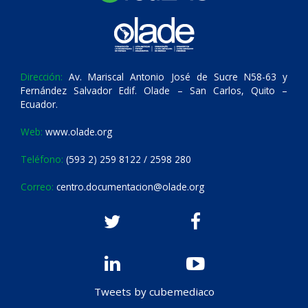
Dirección:
Av. Mariscal Antonio José de Sucre N58-63 y
Fernández Salvador Edif. Olade – San Carlos, Quito –
Ecuador.
Web:
www.olade.org
Teléfono:
(593 2) 259 8122 / 2598 280
Correo:
centro.documentacion@olade.org
Tweets by cubemediaco