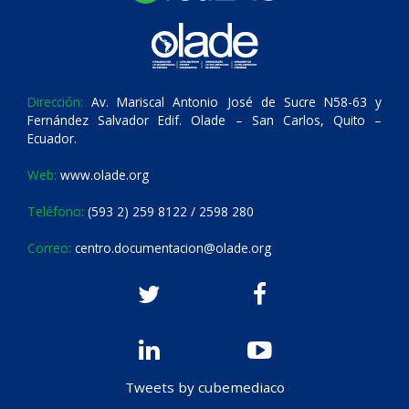
Dirección:
Av. Mariscal Antonio José de Sucre N58-63 y
Fernández Salvador Edif. Olade – San Carlos, Quito –
Ecuador.
Web:
www.olade.org
Teléfono:
(593 2) 259 8122 / 2598 280
Correo:
centro.documentacion@olade.org
Tweets by cubemediaco