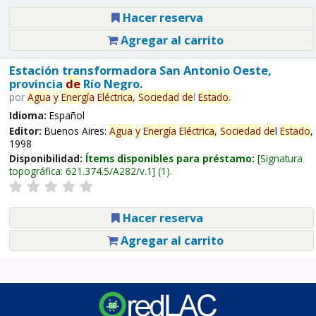
Hacer reserva
Agregar al carrito
Estación transformadora San Antonio Oeste,
provincia
de
Río Negro.
por
Agua
y
Energía
Eléctrica,
Sociedad
de
l
Estado
.
Idioma:
Español
Editor:
Buenos Aires:
Agua
y
Energía
Eléctrica,
Sociedad
de
l
Estado
,
1998
Disponibilidad:
Ítems disponibles para préstamo:
Signatura
topográfica:
621.374.5/A282/v.1
(1).
Hacer reserva
Agregar al carrito