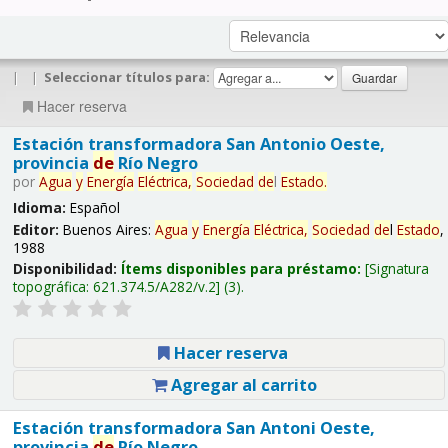
|
|
Seleccionar títulos para:
Hacer reserva
Estación transformadora San Antonio Oeste,
provincia
de
Río Negro
por
Agua
y
Energía
Eléctrica,
Sociedad
de
l
Estado
.
Idioma:
Español
Editor:
Buenos Aires:
Agua
y
Energía
Eléctrica,
Sociedad
de
l
Estado
,
1988
Disponibilidad:
Ítems disponibles para préstamo:
Signatura
topográfica:
621.374.5/A282/v.2
(3).
Hacer reserva
Agregar al carrito
Estación transformadora San Antoni Oeste,
provincia
de
Río Negro