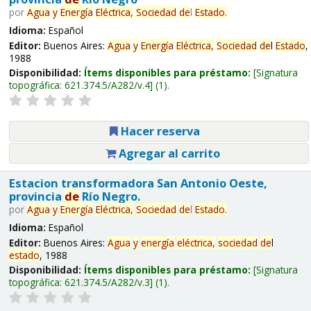
por
Agua
y
Energía
Eléctrica,
Sociedad
de
l
Estado
.
Idioma:
Español
Editor:
Buenos Aires:
Agua
y
Energía
Eléctrica,
Sociedad
de
l
Estado
,
1988
Disponibilidad:
Ítems disponibles para préstamo:
Signatura
topográfica:
621.374.5/A282/v.4
(1).
Hacer reserva
Agregar al carrito
Estacion transformadora San Antonio Oeste,
provincia
de
Río Negro.
por
Agua
y
Energía
Eléctrica,
Sociedad
de
l
Estado
.
Idioma:
Español
Editor:
Buenos Aires:
Agua
y
energía
eléctrica,
sociedad
de
l
estado
, 1988
Disponibilidad:
Ítems disponibles para préstamo:
Signatura
topográfica:
621.374.5/A282/v.3
(1).