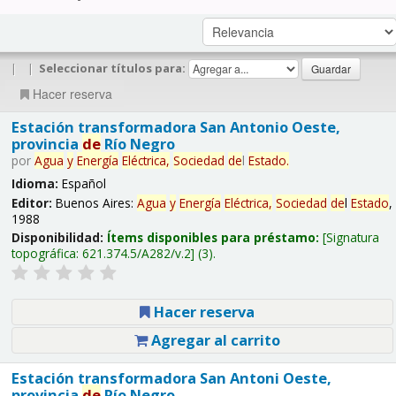
|
|
Seleccionar títulos para:
Hacer reserva
Estación transformadora San Antonio Oeste,
provincia
de
Río Negro
por
Agua
y
Energía
Eléctrica,
Sociedad
de
l
Estado
.
Idioma:
Español
Editor:
Buenos Aires:
Agua
y
Energía
Eléctrica,
Sociedad
de
l
Estado
,
1988
Disponibilidad:
Ítems disponibles para préstamo:
Signatura
topográfica:
621.374.5/A282/v.2
(3).
Hacer reserva
Agregar al carrito
Estación transformadora San Antoni Oeste,
provincia
de
Río Negro