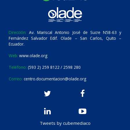
Dirección:
Av. Mariscal Antonio José de Sucre N58-63 y
Fernández Salvador Edif. Olade – San Carlos, Quito –
Ecuador.
Web:
www.olade.org
Teléfono:
(593 2) 259 8122 / 2598 280
Correo:
centro.documentacion@olade.org
Tweets by cubemediaco