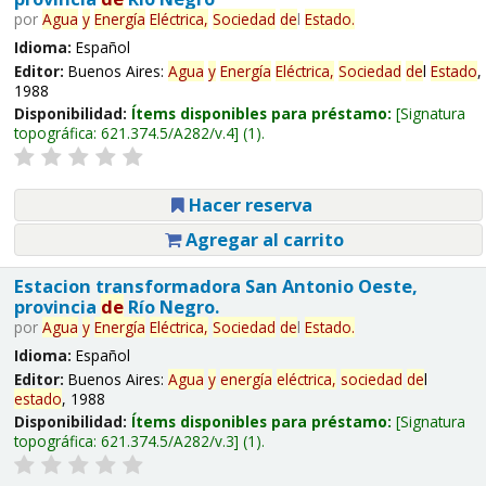
por
Agua
y
Energía
Eléctrica,
Sociedad
de
l
Estado
.
Idioma:
Español
Editor:
Buenos Aires:
Agua
y
Energía
Eléctrica,
Sociedad
de
l
Estado
,
1988
Disponibilidad:
Ítems disponibles para préstamo:
Signatura
topográfica:
621.374.5/A282/v.4
(1).
Hacer reserva
Agregar al carrito
Estacion transformadora San Antonio Oeste,
provincia
de
Río Negro.
por
Agua
y
Energía
Eléctrica,
Sociedad
de
l
Estado
.
Idioma:
Español
Editor:
Buenos Aires:
Agua
y
energía
eléctrica,
sociedad
de
l
estado
, 1988
Disponibilidad:
Ítems disponibles para préstamo:
Signatura
topográfica:
621.374.5/A282/v.3
(1).