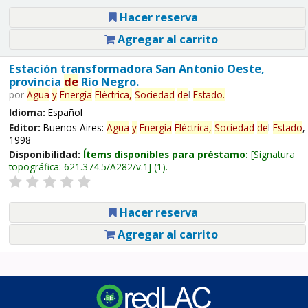
Hacer reserva
Agregar al carrito
Estación transformadora San Antonio Oeste,
provincia
de
Río Negro.
por
Agua
y
Energía
Eléctrica,
Sociedad
de
l
Estado
.
Idioma:
Español
Editor:
Buenos Aires:
Agua
y
Energía
Eléctrica,
Sociedad
de
l
Estado
,
1998
Disponibilidad:
Ítems disponibles para préstamo:
Signatura
topográfica:
621.374.5/A282/v.1
(1).
Hacer reserva
Agregar al carrito