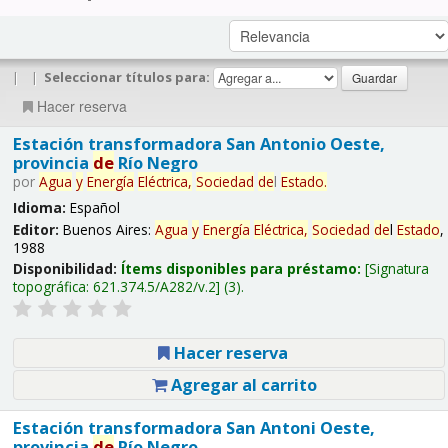
|
|
Seleccionar títulos para:
Hacer reserva
Estación transformadora San Antonio Oeste,
provincia
de
Río Negro
por
Agua
y
Energía
Eléctrica,
Sociedad
de
l
Estado
.
Idioma:
Español
Editor:
Buenos Aires:
Agua
y
Energía
Eléctrica,
Sociedad
de
l
Estado
,
1988
Disponibilidad:
Ítems disponibles para préstamo:
Signatura
topográfica:
621.374.5/A282/v.2
(3).
Hacer reserva
Agregar al carrito
Estación transformadora San Antoni Oeste,
provincia
de
Río Negro