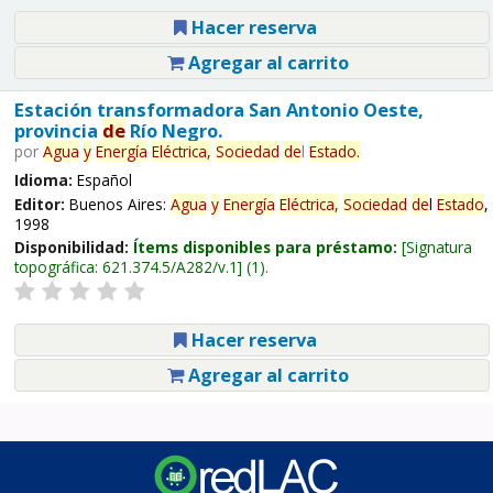
Hacer reserva
Agregar al carrito
Estación transformadora San Antonio Oeste,
provincia
de
Río Negro.
por
Agua
y
Energía
Eléctrica,
Sociedad
de
l
Estado
.
Idioma:
Español
Editor:
Buenos Aires:
Agua
y
Energía
Eléctrica,
Sociedad
de
l
Estado
,
1998
Disponibilidad:
Ítems disponibles para préstamo:
Signatura
topográfica:
621.374.5/A282/v.1
(1).
Hacer reserva
Agregar al carrito