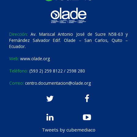
Dirección:
Av. Mariscal Antonio José de Sucre N58-63 y
Fernández Salvador Edif. Olade – San Carlos, Quito –
Ecuador.
Web:
www.olade.org
Teléfono:
(593 2) 259 8122 / 2598 280
Correo:
centro.documentacion@olade.org
Tweets by cubemediaco