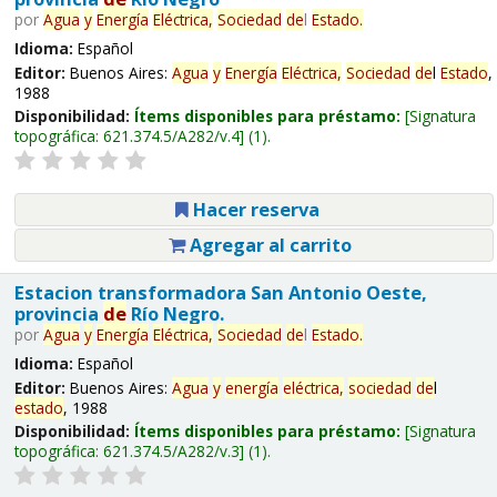
por
Agua
y
Energía
Eléctrica,
Sociedad
de
l
Estado
.
Idioma:
Español
Editor:
Buenos Aires:
Agua
y
Energía
Eléctrica,
Sociedad
de
l
Estado
,
1988
Disponibilidad:
Ítems disponibles para préstamo:
Signatura
topográfica:
621.374.5/A282/v.4
(1).
Hacer reserva
Agregar al carrito
Estacion transformadora San Antonio Oeste,
provincia
de
Río Negro.
por
Agua
y
Energía
Eléctrica,
Sociedad
de
l
Estado
.
Idioma:
Español
Editor:
Buenos Aires:
Agua
y
energía
eléctrica,
sociedad
de
l
estado
, 1988
Disponibilidad:
Ítems disponibles para préstamo:
Signatura
topográfica:
621.374.5/A282/v.3
(1).