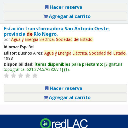
Hacer reserva
Agregar al carrito
Estación transformadora San Antonio Oeste,
provincia
de
Río Negro.
por
Agua
y
Energía
Eléctrica,
Sociedad
de
l
Estado
.
Idioma:
Español
Editor:
Buenos Aires:
Agua
y
Energía
Eléctrica,
Sociedad
de
l
Estado
,
1998
Disponibilidad:
Ítems disponibles para préstamo:
Signatura
topográfica:
621.374.5/A282/v.1
(1).
Hacer reserva
Agregar al carrito