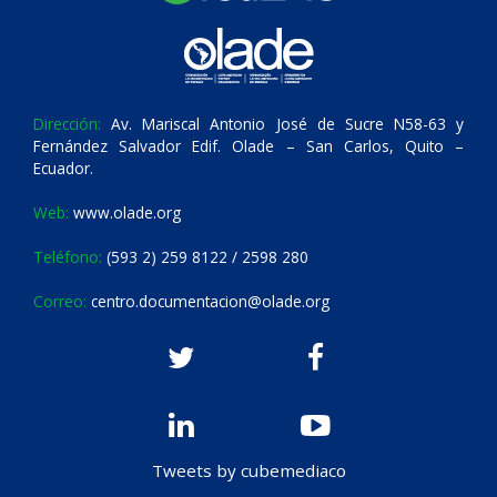
Dirección:
Av. Mariscal Antonio José de Sucre N58-63 y
Fernández Salvador Edif. Olade – San Carlos, Quito –
Ecuador.
Web:
www.olade.org
Teléfono:
(593 2) 259 8122 / 2598 280
Correo:
centro.documentacion@olade.org
Tweets by cubemediaco