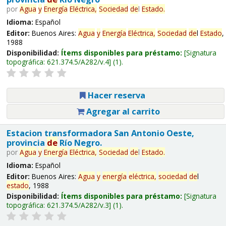
por
Agua
y
Energía
Eléctrica,
Sociedad
de
l
Estado
.
Idioma:
Español
Editor:
Buenos Aires:
Agua
y
Energía
Eléctrica,
Sociedad
de
l
Estado
,
1988
Disponibilidad:
Ítems disponibles para préstamo:
Signatura
topográfica:
621.374.5/A282/v.4
(1).
Hacer reserva
Agregar al carrito
Estacion transformadora San Antonio Oeste,
provincia
de
Río Negro.
por
Agua
y
Energía
Eléctrica,
Sociedad
de
l
Estado
.
Idioma:
Español
Editor:
Buenos Aires:
Agua
y
energía
eléctrica,
sociedad
de
l
estado
, 1988
Disponibilidad:
Ítems disponibles para préstamo:
Signatura
topográfica:
621.374.5/A282/v.3
(1).