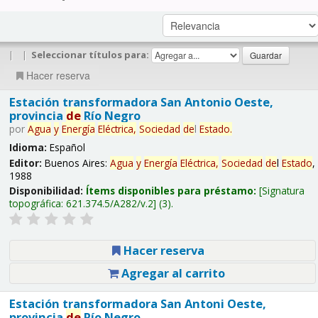
|
|
Seleccionar títulos para:
Hacer reserva
Estación transformadora San Antonio Oeste,
provincia
de
Río Negro
por
Agua
y
Energía
Eléctrica,
Sociedad
de
l
Estado
.
Idioma:
Español
Editor:
Buenos Aires:
Agua
y
Energía
Eléctrica,
Sociedad
de
l
Estado
,
1988
Disponibilidad:
Ítems disponibles para préstamo:
Signatura
topográfica:
621.374.5/A282/v.2
(3).
Hacer reserva
Agregar al carrito
Estación transformadora San Antoni Oeste,
provincia
de
Río Negro