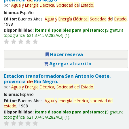
por
Agua
y
Energía
Eléctrica,
Sociedad
de
l
Estado
.
Idioma:
Español
Editor:
Buenos Aires:
Agua
y
Energía
Eléctrica,
Sociedad
de
l
Estado
,
1988
Disponibilidad:
Ítems disponibles para préstamo:
Signatura
topográfica:
621.374.5/A282/v.4
(1).
Hacer reserva
Agregar al carrito
Estacion transformadora San Antonio Oeste,
provincia
de
Río Negro.
por
Agua
y
Energía
Eléctrica,
Sociedad
de
l
Estado
.
Idioma:
Español
Editor:
Buenos Aires:
Agua
y
energía
eléctrica,
sociedad
de
l
estado
, 1988
Disponibilidad:
Ítems disponibles para préstamo:
Signatura
topográfica:
621.374.5/A282/v.3
(1).