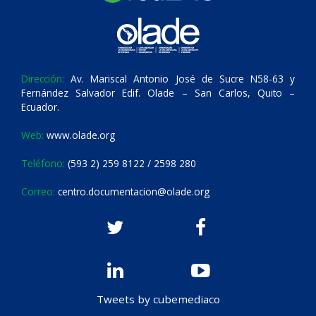
Dirección:
Av. Mariscal Antonio José de Sucre N58-63 y
Fernández Salvador Edif. Olade – San Carlos, Quito –
Ecuador.
Web:
www.olade.org
Teléfono:
(593 2) 259 8122 / 2598 280
Correo:
centro.documentacion@olade.org
Tweets by cubemediaco