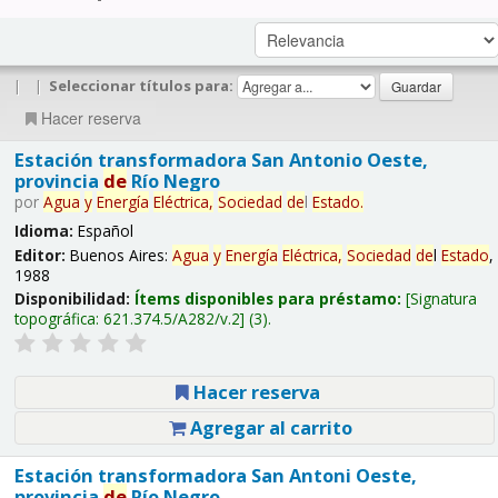
|
|
Seleccionar títulos para:
Hacer reserva
Estación transformadora San Antonio Oeste,
provincia
de
Río Negro
por
Agua
y
Energía
Eléctrica,
Sociedad
de
l
Estado
.
Idioma:
Español
Editor:
Buenos Aires:
Agua
y
Energía
Eléctrica,
Sociedad
de
l
Estado
,
1988
Disponibilidad:
Ítems disponibles para préstamo:
Signatura
topográfica:
621.374.5/A282/v.2
(3).
Hacer reserva
Agregar al carrito
Estación transformadora San Antoni Oeste,
provincia
de
Río Negro