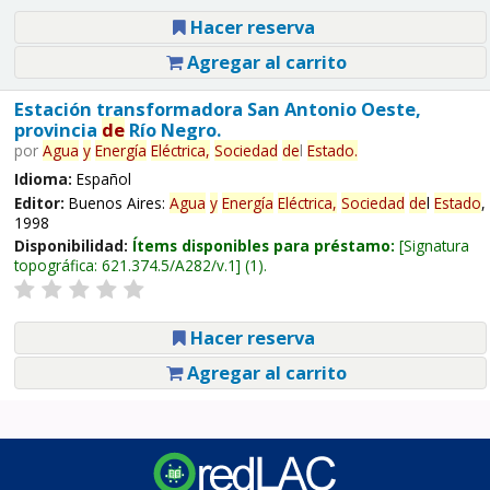
Hacer reserva
Agregar al carrito
Estación transformadora San Antonio Oeste,
provincia
de
Río Negro.
por
Agua
y
Energía
Eléctrica,
Sociedad
de
l
Estado
.
Idioma:
Español
Editor:
Buenos Aires:
Agua
y
Energía
Eléctrica,
Sociedad
de
l
Estado
,
1998
Disponibilidad:
Ítems disponibles para préstamo:
Signatura
topográfica:
621.374.5/A282/v.1
(1).
Hacer reserva
Agregar al carrito