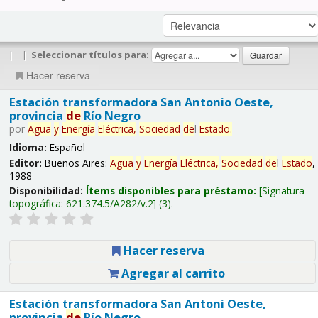
|
|
Seleccionar títulos para:
Hacer reserva
Estación transformadora San Antonio Oeste,
provincia
de
Río Negro
por
Agua
y
Energía
Eléctrica,
Sociedad
de
l
Estado
.
Idioma:
Español
Editor:
Buenos Aires:
Agua
y
Energía
Eléctrica,
Sociedad
de
l
Estado
,
1988
Disponibilidad:
Ítems disponibles para préstamo:
Signatura
topográfica:
621.374.5/A282/v.2
(3).
Hacer reserva
Agregar al carrito
Estación transformadora San Antoni Oeste,
provincia
de
Río Negro