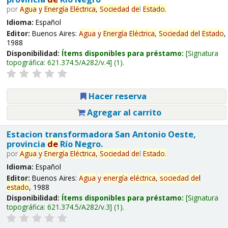
por
Agua
y
Energía
Eléctrica,
Sociedad
de
l
Estado
.
Idioma:
Español
Editor:
Buenos Aires:
Agua
y
Energía
Eléctrica,
Sociedad
de
l
Estado
,
1988
Disponibilidad:
Ítems disponibles para préstamo:
Signatura
topográfica:
621.374.5/A282/v.4
(1).
Hacer reserva
Agregar al carrito
Estacion transformadora San Antonio Oeste,
provincia
de
Río Negro.
por
Agua
y
Energía
Eléctrica,
Sociedad
de
l
Estado
.
Idioma:
Español
Editor:
Buenos Aires:
Agua
y
energía
eléctrica,
sociedad
de
l
estado
, 1988
Disponibilidad:
Ítems disponibles para préstamo:
Signatura
topográfica:
621.374.5/A282/v.3
(1).