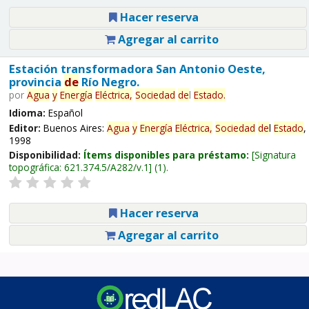
Hacer reserva
Agregar al carrito
Estación transformadora San Antonio Oeste,
provincia
de
Río Negro.
por
Agua
y
Energía
Eléctrica,
Sociedad
de
l
Estado
.
Idioma:
Español
Editor:
Buenos Aires:
Agua
y
Energía
Eléctrica,
Sociedad
de
l
Estado
,
1998
Disponibilidad:
Ítems disponibles para préstamo:
Signatura
topográfica:
621.374.5/A282/v.1
(1).
Hacer reserva
Agregar al carrito