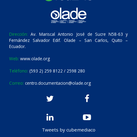
Dirección:
Av. Mariscal Antonio José de Sucre N58-63 y
Fernández Salvador Edif. Olade – San Carlos, Quito –
Ecuador.
Web:
www.olade.org
Teléfono:
(593 2) 259 8122 / 2598 280
Correo:
centro.documentacion@olade.org
Tweets by cubemediaco