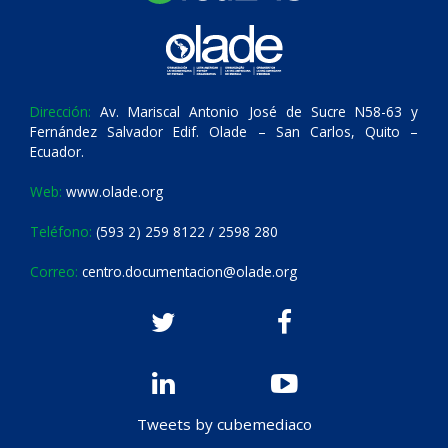
Dirección:
Av. Mariscal Antonio José de Sucre N58-63 y
Fernández Salvador Edif. Olade – San Carlos, Quito –
Ecuador.
Web:
www.olade.org
Teléfono:
(593 2) 259 8122 / 2598 280
Correo:
centro.documentacion@olade.org
Tweets by cubemediaco