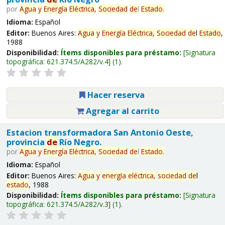
por
Agua
y
Energía
Eléctrica,
Sociedad
de
l
Estado
.
Idioma:
Español
Editor:
Buenos Aires:
Agua
y
Energía
Eléctrica,
Sociedad
de
l
Estado
,
1988
Disponibilidad:
Ítems disponibles para préstamo:
Signatura
topográfica:
621.374.5/A282/v.4
(1).
Hacer reserva
Agregar al carrito
Estacion transformadora San Antonio Oeste,
provincia
de
Río Negro.
por
Agua
y
Energía
Eléctrica,
Sociedad
de
l
Estado
.
Idioma:
Español
Editor:
Buenos Aires:
Agua
y
energía
eléctrica,
sociedad
de
l
estado
, 1988
Disponibilidad:
Ítems disponibles para préstamo:
Signatura
topográfica:
621.374.5/A282/v.3
(1).