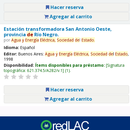
Hacer reserva
Agregar al carrito
Estación transformadora San Antonio Oeste,
provincia
de
Río Negro.
por
Agua
y
Energía
Eléctrica,
Sociedad
de
l
Estado
.
Idioma:
Español
Editor:
Buenos Aires:
Agua
y
Energía
Eléctrica,
Sociedad
de
l
Estado
,
1998
Disponibilidad:
Ítems disponibles para préstamo:
Signatura
topográfica:
621.374.5/A282/v.1
(1).
Hacer reserva
Agregar al carrito