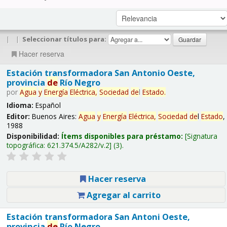
|
|
Seleccionar títulos para:
Hacer reserva
Estación transformadora San Antonio Oeste,
provincia
de
Río Negro
por
Agua
y
Energía
Eléctrica,
Sociedad
de
l
Estado
.
Idioma:
Español
Editor:
Buenos Aires:
Agua
y
Energía
Eléctrica,
Sociedad
de
l
Estado
,
1988
Disponibilidad:
Ítems disponibles para préstamo:
Signatura
topográfica:
621.374.5/A282/v.2
(3).
Hacer reserva
Agregar al carrito
Estación transformadora San Antoni Oeste,
provincia
de
Río Negro