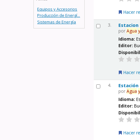
Equipos y Accesorios
Hacer r
Producción de Energí...
Sistemas de Energía
3.
Estacion
por
Agua
Idioma:
E
Editor:
Bu
Disponibi
Hacer r
4.
Estación
por
Agua
Idioma:
E
Editor:
Bu
Disponibi
Hacer r