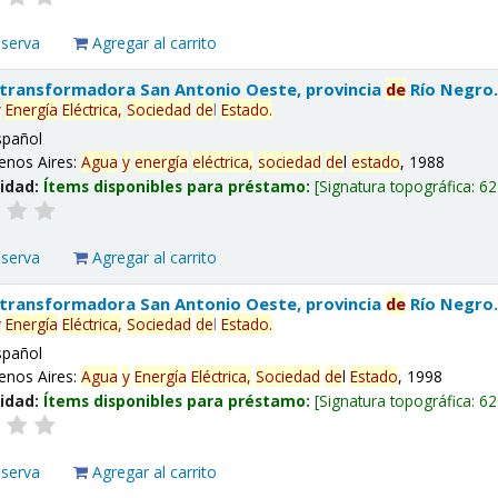
eserva
Agregar al carrito
 transformadora San Antonio Oeste, provincia
de
Río Negro
y
Energía
Eléctrica,
Sociedad
de
l
Estado
.
spañol
enos Aires:
Agua
y
energía
eléctrica,
sociedad
de
l
estado
, 1988
lidad:
Ítems disponibles para préstamo:
Signatura topográfica:
62
eserva
Agregar al carrito
 transformadora San Antonio Oeste, provincia
de
Río Negro
y
Energía
Eléctrica,
Sociedad
de
l
Estado
.
spañol
enos Aires:
Agua
y
Energía
Eléctrica,
Sociedad
de
l
Estado
, 1998
lidad:
Ítems disponibles para préstamo:
Signatura topográfica:
62
eserva
Agregar al carrito