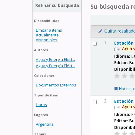
Refinar su búsqueda
Su búsqueda re
Disponibilidad
Limitar a ítems
Quitar resaltad
actualmente
disponibles.
1.
Estación
por
Agua
Autores
Idioma:
E
Agua y Energía Eléct...
Editor:
Bu
Agua y Energía Eléct...
Disponibi
Colecciones
Documentos Externos
Hacer r
Tipos de ítem
2.
Estación
Libros
por
Agua
Idioma:
E
Lugares
Editor:
Bu
Argentina
Disponibi
Temas