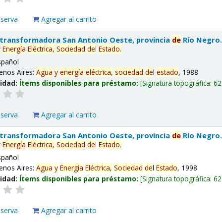
eserva
Agregar al carrito
 transformadora San Antonio Oeste, provincia
de
Río Negro
y
Energía
Eléctrica,
Sociedad
de
l
Estado
.
spañol
enos Aires:
Agua
y
energía
eléctrica,
sociedad
de
l
estado
, 1988
lidad:
Ítems disponibles para préstamo:
Signatura topográfica:
62
eserva
Agregar al carrito
 transformadora San Antonio Oeste, provincia
de
Río Negro
y
Energía
Eléctrica,
Sociedad
de
l
Estado
.
spañol
enos Aires:
Agua
y
Energía
Eléctrica,
Sociedad
de
l
Estado
, 1998
lidad:
Ítems disponibles para préstamo:
Signatura topográfica:
62
eserva
Agregar al carrito