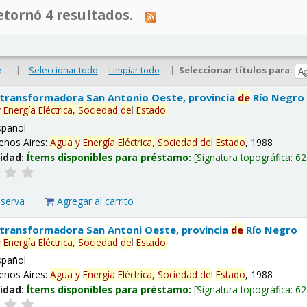
tornó 4 resultados.
|
Seleccionar todo
Limpiar todo
|
Seleccionar títulos para:
o
 transformadora San Antonio Oeste, provincia
de
Río Negro
y
Energía
Eléctrica,
Sociedad
de
l
Estado
.
spañol
enos Aires:
Agua
y
Energía
Eléctrica,
Sociedad
de
l
Estado
, 1988
lidad:
Ítems disponibles para préstamo:
Signatura topográfica:
62
eserva
Agregar al carrito
 transformadora San Antoni Oeste, provincia
de
Río Negro
y
Energía
Eléctrica,
Sociedad
de
l
Estado
.
spañol
enos Aires:
Agua
y
Energía
Eléctrica,
Sociedad
de
l
Estado
, 1988
lidad:
Ítems disponibles para préstamo:
Signatura topográfica:
62