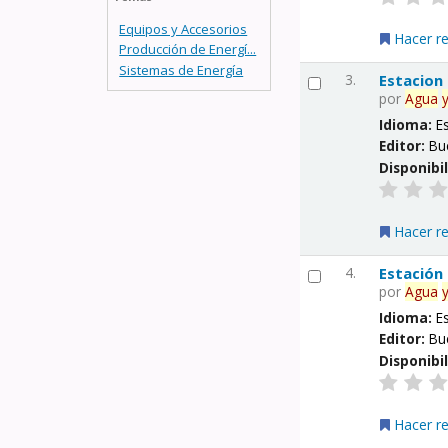
Equipos y Accesorios
Hacer r
Producción de Energí...
Sistemas de Energía
3.
Estacion
por
Agua
Idioma:
E
Editor:
Bu
Disponibi
Hacer r
4.
Estación
por
Agua
Idioma:
E
Editor:
Bu
Disponibi
Hacer r