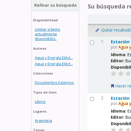
Refinar su búsqueda
Su búsqueda re
Disponibilidad
Limitar a ítems
Quitar resaltad
actualmente
disponibles.
1.
Estación
por
Agua
Autores
Idioma:
E
Agua y Energía Eléct...
Editor:
Bu
Agua y Energía Eléct...
Disponibi
Colecciones
Documentos Externos
Hacer r
Tipos de ítem
2.
Estación
Libros
por
Agua
Idioma:
E
Lugares
Editor:
Bu
Argentina
Disponibi
Temas