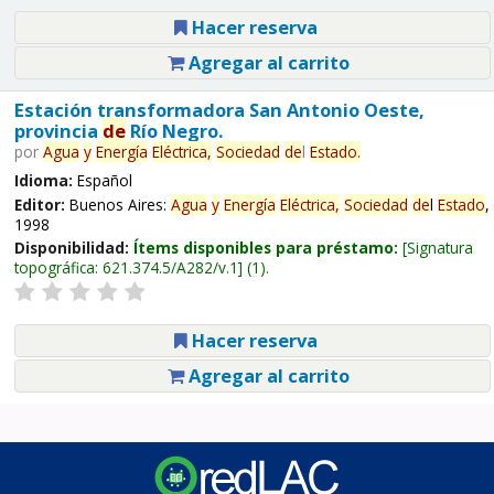
Hacer reserva
Agregar al carrito
Estación transformadora San Antonio Oeste,
provincia
de
Río Negro.
por
Agua
y
Energía
Eléctrica,
Sociedad
de
l
Estado
.
Idioma:
Español
Editor:
Buenos Aires:
Agua
y
Energía
Eléctrica,
Sociedad
de
l
Estado
,
1998
Disponibilidad:
Ítems disponibles para préstamo:
Signatura
topográfica:
621.374.5/A282/v.1
(1).
Hacer reserva
Agregar al carrito