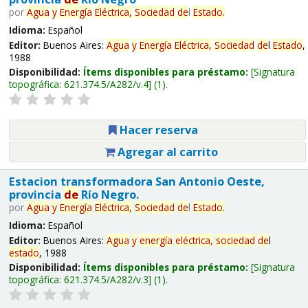
por
Agua
y
Energía
Eléctrica,
Sociedad
de
l
Estado
.
Idioma:
Español
Editor:
Buenos Aires:
Agua
y
Energía
Eléctrica,
Sociedad
de
l
Estado
,
1988
Disponibilidad:
Ítems disponibles para préstamo:
Signatura
topográfica:
621.374.5/A282/v.4
(1).
Hacer reserva
Agregar al carrito
Estacion transformadora San Antonio Oeste,
provincia
de
Río Negro.
por
Agua
y
Energía
Eléctrica,
Sociedad
de
l
Estado
.
Idioma:
Español
Editor:
Buenos Aires:
Agua
y
energía
eléctrica,
sociedad
de
l
estado
, 1988
Disponibilidad:
Ítems disponibles para préstamo:
Signatura
topográfica:
621.374.5/A282/v.3
(1).