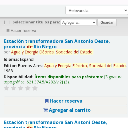
|
|
Seleccionar títulos para:
Hacer reserva
Estación transformadora San Antonio Oeste,
provincia
de
Río Negro
por
Agua
y
Energía
Eléctrica,
Sociedad
de
l
Estado
.
Idioma:
Español
Editor:
Buenos Aires:
Agua
y
Energía
Eléctrica,
Sociedad
de
l
Estado
,
1988
Disponibilidad:
Ítems disponibles para préstamo:
Signatura
topográfica:
621.374.5/A282/v.2
(3).
Hacer reserva
Agregar al carrito
Estación transformadora San Antoni Oeste,
provincia
de
Río Negro