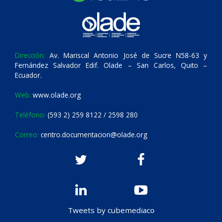
Dirección:
Av. Mariscal Antonio José de Sucre N58-63 y
Fernández Salvador Edif. Olade – San Carlos, Quito –
Ecuador.
Web:
www.olade.org
Teléfono:
(593 2) 259 8122 / 2598 280
Correo:
centro.documentacion@olade.org
Tweets by cubemediaco