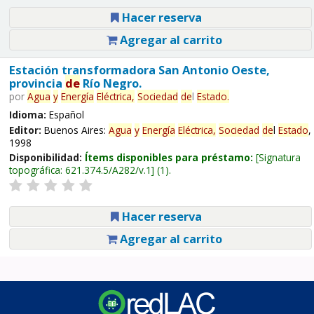
Hacer reserva
Agregar al carrito
Estación transformadora San Antonio Oeste,
provincia
de
Río Negro.
por
Agua
y
Energía
Eléctrica,
Sociedad
de
l
Estado
.
Idioma:
Español
Editor:
Buenos Aires:
Agua
y
Energía
Eléctrica,
Sociedad
de
l
Estado
,
1998
Disponibilidad:
Ítems disponibles para préstamo:
Signatura
topográfica:
621.374.5/A282/v.1
(1).
Hacer reserva
Agregar al carrito