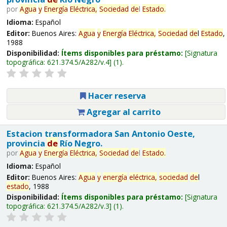
por
Agua
y
Energía
Eléctrica,
Sociedad
de
l
Estado
.
Idioma:
Español
Editor:
Buenos Aires:
Agua
y
Energía
Eléctrica,
Sociedad
de
l
Estado
,
1988
Disponibilidad:
Ítems disponibles para préstamo:
Signatura
topográfica:
621.374.5/A282/v.4
(1).
Hacer reserva
Agregar al carrito
Estacion transformadora San Antonio Oeste,
provincia
de
Río Negro.
por
Agua
y
Energía
Eléctrica,
Sociedad
de
l
Estado
.
Idioma:
Español
Editor:
Buenos Aires:
Agua
y
energía
eléctrica,
sociedad
de
l
estado
, 1988
Disponibilidad:
Ítems disponibles para préstamo:
Signatura
topográfica:
621.374.5/A282/v.3
(1).