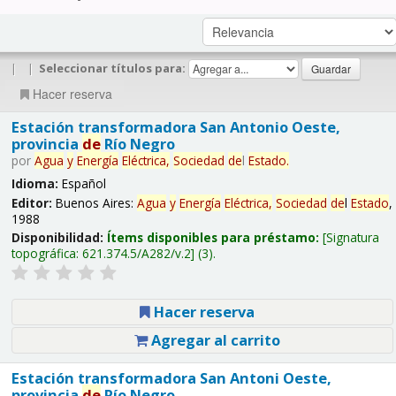
|
|
Seleccionar títulos para:
Hacer reserva
Estación transformadora San Antonio Oeste,
provincia
de
Río Negro
por
Agua
y
Energía
Eléctrica,
Sociedad
de
l
Estado
.
Idioma:
Español
Editor:
Buenos Aires:
Agua
y
Energía
Eléctrica,
Sociedad
de
l
Estado
,
1988
Disponibilidad:
Ítems disponibles para préstamo:
Signatura
topográfica:
621.374.5/A282/v.2
(3).
Hacer reserva
Agregar al carrito
Estación transformadora San Antoni Oeste,
provincia
de
Río Negro