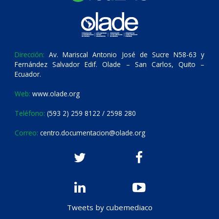
Dirección:
Av. Mariscal Antonio José de Sucre N58-63 y
Fernández Salvador Edif. Olade – San Carlos, Quito –
Ecuador.
Web:
www.olade.org
Teléfono:
(593 2) 259 8122 / 2598 280
Correo:
centro.documentacion@olade.org
Tweets by cubemediaco