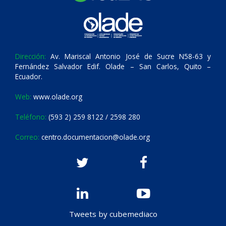
Dirección:
Av. Mariscal Antonio José de Sucre N58-63 y
Fernández Salvador Edif. Olade – San Carlos, Quito –
Ecuador.
Web:
www.olade.org
Teléfono:
(593 2) 259 8122 / 2598 280
Correo:
centro.documentacion@olade.org
Tweets by cubemediaco