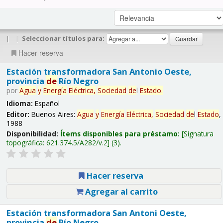
|
|
Seleccionar títulos para:
Hacer reserva
Estación transformadora San Antonio Oeste,
provincia
de
Río Negro
por
Agua
y
Energía
Eléctrica,
Sociedad
de
l
Estado
.
Idioma:
Español
Editor:
Buenos Aires:
Agua
y
Energía
Eléctrica,
Sociedad
de
l
Estado
,
1988
Disponibilidad:
Ítems disponibles para préstamo:
Signatura
topográfica:
621.374.5/A282/v.2
(3).
Hacer reserva
Agregar al carrito
Estación transformadora San Antoni Oeste,
provincia
de
Río Negro