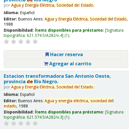
por
Agua
y
Energía
Eléctrica,
Sociedad
de
l
Estado
.
Idioma:
Español
Editor:
Buenos Aires:
Agua
y
Energía
Eléctrica,
Sociedad
de
l
Estado
,
1988
Disponibilidad:
Ítems disponibles para préstamo:
Signatura
topográfica:
621.374.5/A282/v.4
(1).
Hacer reserva
Agregar al carrito
Estacion transformadora San Antonio Oeste,
provincia
de
Río Negro.
por
Agua
y
Energía
Eléctrica,
Sociedad
de
l
Estado
.
Idioma:
Español
Editor:
Buenos Aires:
Agua
y
energía
eléctrica,
sociedad
de
l
estado
, 1988
Disponibilidad:
Ítems disponibles para préstamo:
Signatura
topográfica:
621.374.5/A282/v.3
(1).