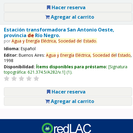
Hacer reserva
Agregar al carrito
Estación transformadora San Antonio Oeste,
provincia
de
Río Negro.
por
Agua
y
Energía
Eléctrica,
Sociedad
de
l
Estado
.
Idioma:
Español
Editor:
Buenos Aires:
Agua
y
Energía
Eléctrica,
Sociedad
de
l
Estado
,
1998
Disponibilidad:
Ítems disponibles para préstamo:
Signatura
topográfica:
621.374.5/A282/v.1
(1).
Hacer reserva
Agregar al carrito