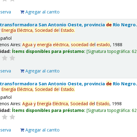
eserva
Agregar al carrito
 transformadora San Antonio Oeste, provincia
de
Río Negro
y
Energía
Eléctrica,
Sociedad
de
l
Estado
.
spañol
enos Aires:
Agua
y
energía
eléctrica,
sociedad
de
l
estado
, 1988
lidad:
Ítems disponibles para préstamo:
Signatura topográfica:
62
eserva
Agregar al carrito
 transformadora San Antonio Oeste, provincia
de
Río Negro
y
Energía
Eléctrica,
Sociedad
de
l
Estado
.
spañol
enos Aires:
Agua
y
Energía
Eléctrica,
Sociedad
de
l
Estado
, 1998
lidad:
Ítems disponibles para préstamo:
Signatura topográfica:
62
eserva
Agregar al carrito