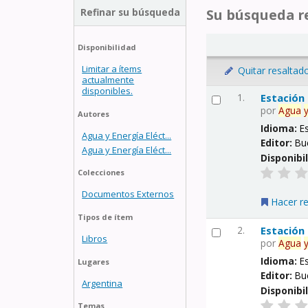
Refinar su búsqueda
Su búsqueda re
Disponibilidad
Limitar a ítems
Quitar resaltad
actualmente
disponibles.
1.
Estación
por
Agua
Autores
Idioma:
E
Agua y Energía Eléct...
Editor:
Bu
Agua y Energía Eléct...
Disponibi
Colecciones
Documentos Externos
Hacer r
Tipos de ítem
2.
Estación
Libros
por
Agua
Idioma:
E
Lugares
Editor:
Bu
Argentina
Disponibi
Temas