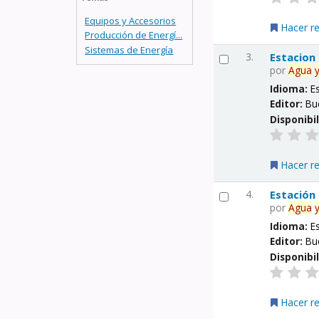
Equipos y Accesorios
Hacer r
Producción de Energí...
Sistemas de Energía
3.
Estacion
por
Agua
Idioma:
E
Editor:
Bu
Disponibi
Hacer r
4.
Estación
por
Agua
Idioma:
E
Editor:
Bu
Disponibi
Hacer r