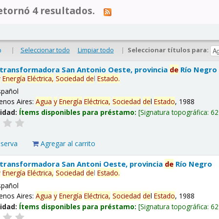
tornó 4 resultados.
|
Seleccionar todo
Limpiar todo
|
Seleccionar títulos para:
o
 transformadora San Antonio Oeste, provincia
de
Río Negro
y
Energía
Eléctrica,
Sociedad
de
l
Estado
.
spañol
enos Aires:
Agua
y
Energía
Eléctrica,
Sociedad
de
l
Estado
, 1988
lidad:
Ítems disponibles para préstamo:
Signatura topográfica:
62
eserva
Agregar al carrito
 transformadora San Antoni Oeste, provincia
de
Río Negro
y
Energía
Eléctrica,
Sociedad
de
l
Estado
.
spañol
enos Aires:
Agua
y
Energía
Eléctrica,
Sociedad
de
l
Estado
, 1988
lidad:
Ítems disponibles para préstamo:
Signatura topográfica:
62