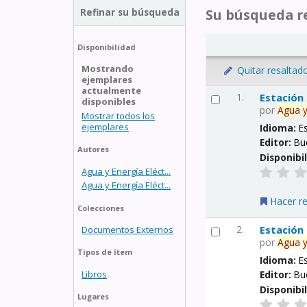
Refinar su búsqueda
Su búsqueda re
Disponibilidad
Mostrando
Quitar resaltad
ejemplares
actualmente
1.
Estación
disponibles
por
Agua
Mostrar todos los
ejemplares
Idioma:
E
Editor:
Bu
Autores
Disponibi
Agua y Energía Eléct...
Agua y Energía Eléct...
Hacer r
Colecciones
2.
Estación
Documentos Externos
por
Agua
Tipos de ítem
Idioma:
E
Libros
Editor:
Bu
Disponibi
Lugares