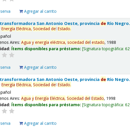
eserva
Agregar al carrito
 transformadora San Antonio Oeste, provincia
de
Río Negro
y
Energía
Eléctrica,
Sociedad
de
l
Estado
.
spañol
enos Aires:
Agua
y
energía
eléctrica,
sociedad
de
l
estado
, 1988
lidad:
Ítems disponibles para préstamo:
Signatura topográfica:
62
eserva
Agregar al carrito
 transformadora San Antonio Oeste, provincia
de
Río Negro
y
Energía
Eléctrica,
Sociedad
de
l
Estado
.
spañol
enos Aires:
Agua
y
Energía
Eléctrica,
Sociedad
de
l
Estado
, 1998
lidad:
Ítems disponibles para préstamo:
Signatura topográfica:
62
eserva
Agregar al carrito