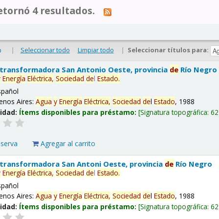
tornó 4 resultados.
|
Seleccionar todo
Limpiar todo
|
Seleccionar títulos para:
o
 transformadora San Antonio Oeste, provincia
de
Río Negro
y
Energía
Eléctrica,
Sociedad
de
l
Estado
.
spañol
enos Aires:
Agua
y
Energía
Eléctrica,
Sociedad
de
l
Estado
, 1988
lidad:
Ítems disponibles para préstamo:
Signatura topográfica:
62
eserva
Agregar al carrito
 transformadora San Antoni Oeste, provincia
de
Río Negro
y
Energía
Eléctrica,
Sociedad
de
l
Estado
.
spañol
enos Aires:
Agua
y
Energía
Eléctrica,
Sociedad
de
l
Estado
, 1988
lidad:
Ítems disponibles para préstamo:
Signatura topográfica:
62