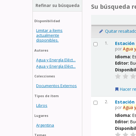
Refinar su búsqueda
Su búsqueda re
Disponibilidad
Limitar a ítems
Quitar resaltad
actualmente
disponibles.
1.
Estación
por
Agua
Autores
Idioma:
E
Agua y Energía Eléct...
Editor:
Bu
Agua y Energía Eléct...
Disponibi
Colecciones
Documentos Externos
Hacer r
Tipos de ítem
2.
Estación
Libros
por
Agua
Idioma:
E
Lugares
Editor:
Bu
Argentina
Disponibi
Temas