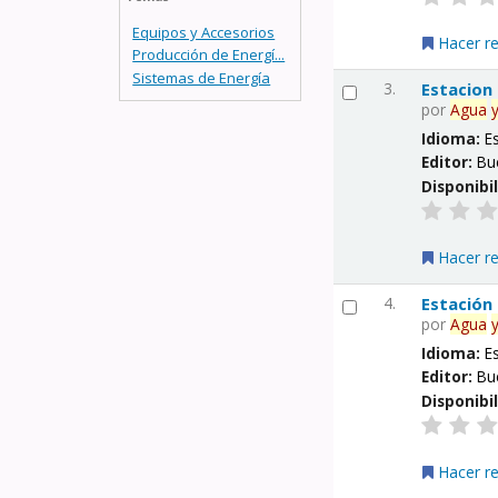
Equipos y Accesorios
Hacer r
Producción de Energí...
Sistemas de Energía
3.
Estacion
por
Agua
Idioma:
E
Editor:
Bu
Disponibi
Hacer r
4.
Estación
por
Agua
Idioma:
E
Editor:
Bu
Disponibi
Hacer r