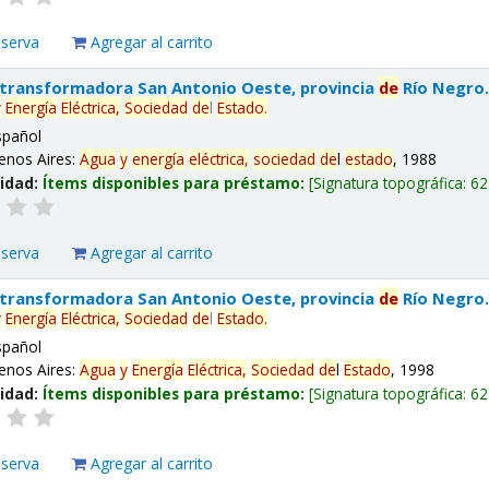
eserva
Agregar al carrito
 transformadora San Antonio Oeste, provincia
de
Río Negro
y
Energía
Eléctrica,
Sociedad
de
l
Estado
.
spañol
enos Aires:
Agua
y
energía
eléctrica,
sociedad
de
l
estado
, 1988
lidad:
Ítems disponibles para préstamo:
Signatura topográfica:
62
eserva
Agregar al carrito
 transformadora San Antonio Oeste, provincia
de
Río Negro
y
Energía
Eléctrica,
Sociedad
de
l
Estado
.
spañol
enos Aires:
Agua
y
Energía
Eléctrica,
Sociedad
de
l
Estado
, 1998
lidad:
Ítems disponibles para préstamo:
Signatura topográfica:
62
eserva
Agregar al carrito