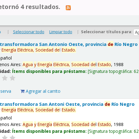
tornó 4 resultados.
|
Seleccionar todo
Limpiar todo
|
Seleccionar títulos para:
o
 transformadora San Antonio Oeste, provincia
de
Río Negro
y
Energía
Eléctrica,
Sociedad
de
l
Estado
.
spañol
enos Aires:
Agua
y
Energía
Eléctrica,
Sociedad
de
l
Estado
, 1988
lidad:
Ítems disponibles para préstamo:
Signatura topográfica:
62
eserva
Agregar al carrito
 transformadora San Antoni Oeste, provincia
de
Río Negro
y
Energía
Eléctrica,
Sociedad
de
l
Estado
.
spañol
enos Aires:
Agua
y
Energía
Eléctrica,
Sociedad
de
l
Estado
, 1988
lidad:
Ítems disponibles para préstamo:
Signatura topográfica:
62