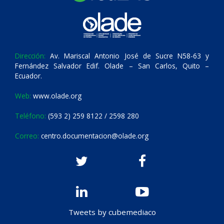
Dirección:
Av. Mariscal Antonio José de Sucre N58-63 y
Fernández Salvador Edif. Olade – San Carlos, Quito –
Ecuador.
Web:
www.olade.org
Teléfono:
(593 2) 259 8122 / 2598 280
Correo:
centro.documentacion@olade.org
Tweets by cubemediaco