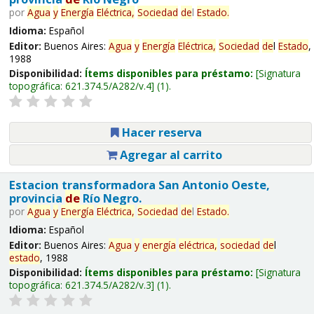
por
Agua
y
Energía
Eléctrica,
Sociedad
de
l
Estado
.
Idioma:
Español
Editor:
Buenos Aires:
Agua
y
Energía
Eléctrica,
Sociedad
de
l
Estado
,
1988
Disponibilidad:
Ítems disponibles para préstamo:
Signatura
topográfica:
621.374.5/A282/v.4
(1).
Hacer reserva
Agregar al carrito
Estacion transformadora San Antonio Oeste,
provincia
de
Río Negro.
por
Agua
y
Energía
Eléctrica,
Sociedad
de
l
Estado
.
Idioma:
Español
Editor:
Buenos Aires:
Agua
y
energía
eléctrica,
sociedad
de
l
estado
, 1988
Disponibilidad:
Ítems disponibles para préstamo:
Signatura
topográfica:
621.374.5/A282/v.3
(1).