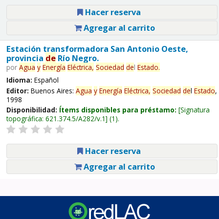
Hacer reserva
Agregar al carrito
Estación transformadora San Antonio Oeste,
provincia
de
Río Negro.
por
Agua
y
Energía
Eléctrica,
Sociedad
de
l
Estado
.
Idioma:
Español
Editor:
Buenos Aires:
Agua
y
Energía
Eléctrica,
Sociedad
de
l
Estado
,
1998
Disponibilidad:
Ítems disponibles para préstamo:
Signatura
topográfica:
621.374.5/A282/v.1
(1).
Hacer reserva
Agregar al carrito