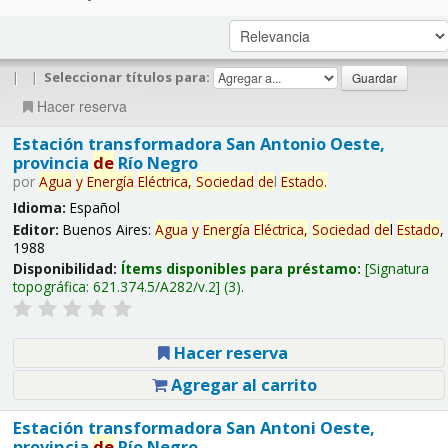
|
|
Seleccionar títulos para:
Hacer reserva
Estación transformadora San Antonio Oeste,
provincia
de
Río Negro
por
Agua
y
Energía
Eléctrica,
Sociedad
de
l
Estado
.
Idioma:
Español
Editor:
Buenos Aires:
Agua
y
Energía
Eléctrica,
Sociedad
de
l
Estado
,
1988
Disponibilidad:
Ítems disponibles para préstamo:
Signatura
topográfica:
621.374.5/A282/v.2
(3).
Hacer reserva
Agregar al carrito
Estación transformadora San Antoni Oeste,
provincia
de
Río Negro