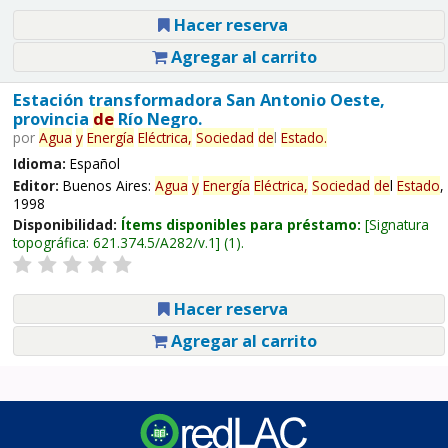
Hacer reserva
Agregar al carrito
Estación transformadora San Antonio Oeste,
provincia
de
Río Negro.
por
Agua
y
Energía
Eléctrica,
Sociedad
de
l
Estado
.
Idioma:
Español
Editor:
Buenos Aires:
Agua
y
Energía
Eléctrica,
Sociedad
de
l
Estado
,
1998
Disponibilidad:
Ítems disponibles para préstamo:
Signatura
topográfica:
621.374.5/A282/v.1
(1).
Hacer reserva
Agregar al carrito