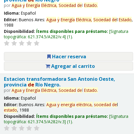
por
Agua
y
Energía
Eléctrica,
Sociedad
de
l
Estado
.
Idioma:
Español
Editor:
Buenos Aires:
Agua
y
Energía
Eléctrica,
Sociedad
de
l
Estado
,
1988
Disponibilidad:
Ítems disponibles para préstamo:
Signatura
topográfica:
621.374.5/A282/v.4
(1).
Hacer reserva
Agregar al carrito
Estacion transformadora San Antonio Oeste,
provincia
de
Río Negro.
por
Agua
y
Energía
Eléctrica,
Sociedad
de
l
Estado
.
Idioma:
Español
Editor:
Buenos Aires:
Agua
y
energía
eléctrica,
sociedad
de
l
estado
, 1988
Disponibilidad:
Ítems disponibles para préstamo:
Signatura
topográfica:
621.374.5/A282/v.3
(1).