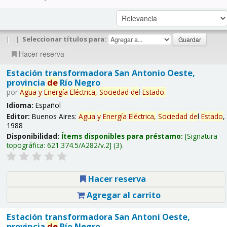
|
|
Seleccionar títulos para:
Hacer reserva
Estación transformadora San Antonio Oeste,
provincia
de
Río Negro
por
Agua
y
Energía
Eléctrica,
Sociedad
de
l
Estado
.
Idioma:
Español
Editor:
Buenos Aires:
Agua
y
Energía
Eléctrica,
Sociedad
de
l
Estado
,
1988
Disponibilidad:
Ítems disponibles para préstamo:
Signatura
topográfica:
621.374.5/A282/v.2
(3).
Hacer reserva
Agregar al carrito
Estación transformadora San Antoni Oeste,
provincia
de
Río Negro