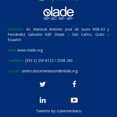
Dirección:
Av. Mariscal Antonio José de Sucre N58-63 y
Fernández Salvador Edif. Olade – San Carlos, Quito –
Ecuador.
Web:
www.olade.org
Teléfono:
(593 2) 259 8122 / 2598 280
Correo:
centro.documentacion@olade.org
Tweets by cubemediaco