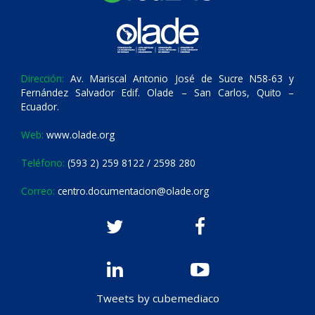
Dirección:
Av. Mariscal Antonio José de Sucre N58-63 y
Fernández Salvador Edif. Olade – San Carlos, Quito –
Ecuador.
Web:
www.olade.org
Teléfono:
(593 2) 259 8122 / 2598 280
Correo:
centro.documentacion@olade.org
Tweets by cubemediaco