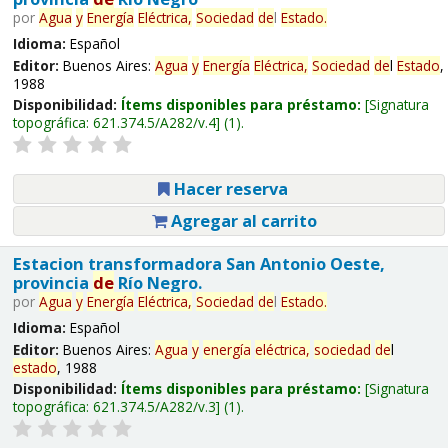
por
Agua
y
Energía
Eléctrica,
Sociedad
de
l
Estado
.
Idioma:
Español
Editor:
Buenos Aires:
Agua
y
Energía
Eléctrica,
Sociedad
de
l
Estado
,
1988
Disponibilidad:
Ítems disponibles para préstamo:
Signatura
topográfica:
621.374.5/A282/v.4
(1).
Hacer reserva
Agregar al carrito
Estacion transformadora San Antonio Oeste,
provincia
de
Río Negro.
por
Agua
y
Energía
Eléctrica,
Sociedad
de
l
Estado
.
Idioma:
Español
Editor:
Buenos Aires:
Agua
y
energía
eléctrica,
sociedad
de
l
estado
, 1988
Disponibilidad:
Ítems disponibles para préstamo:
Signatura
topográfica:
621.374.5/A282/v.3
(1).