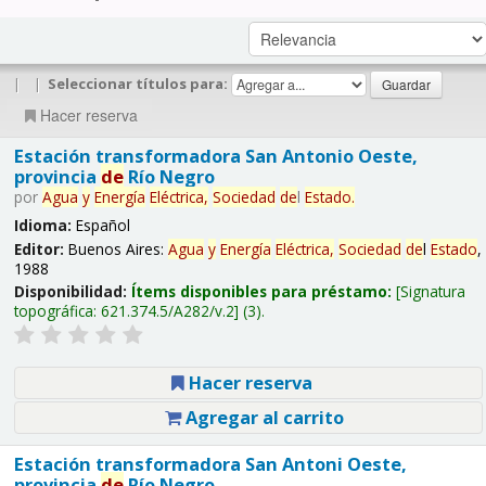
|
|
Seleccionar títulos para:
Hacer reserva
Estación transformadora San Antonio Oeste,
provincia
de
Río Negro
por
Agua
y
Energía
Eléctrica,
Sociedad
de
l
Estado
.
Idioma:
Español
Editor:
Buenos Aires:
Agua
y
Energía
Eléctrica,
Sociedad
de
l
Estado
,
1988
Disponibilidad:
Ítems disponibles para préstamo:
Signatura
topográfica:
621.374.5/A282/v.2
(3).
Hacer reserva
Agregar al carrito
Estación transformadora San Antoni Oeste,
provincia
de
Río Negro