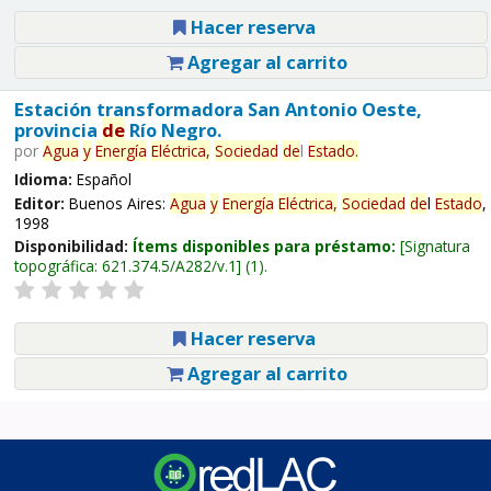
Hacer reserva
Agregar al carrito
Estación transformadora San Antonio Oeste,
provincia
de
Río Negro.
por
Agua
y
Energía
Eléctrica,
Sociedad
de
l
Estado
.
Idioma:
Español
Editor:
Buenos Aires:
Agua
y
Energía
Eléctrica,
Sociedad
de
l
Estado
,
1998
Disponibilidad:
Ítems disponibles para préstamo:
Signatura
topográfica:
621.374.5/A282/v.1
(1).
Hacer reserva
Agregar al carrito