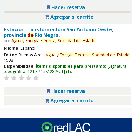
Hacer reserva
Agregar al carrito
Estación transformadora San Antonio Oeste,
provincia
de
Río Negro.
por
Agua
y
Energía
Eléctrica,
Sociedad
de
l
Estado
.
Idioma:
Español
Editor:
Buenos Aires:
Agua
y
Energía
Eléctrica,
Sociedad
de
l
Estado
,
1998
Disponibilidad:
Ítems disponibles para préstamo:
Signatura
topográfica:
621.374.5/A282/v.1
(1).
Hacer reserva
Agregar al carrito