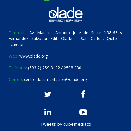
Dirección:
Av. Mariscal Antonio José de Sucre N58-63 y
Fernández Salvador Edif. Olade – San Carlos, Quito –
Ecuador.
Web:
www.olade.org
Teléfono:
(593 2) 259 8122 / 2598 280
Correo:
centro.documentacion@olade.org
Tweets by cubemediaco