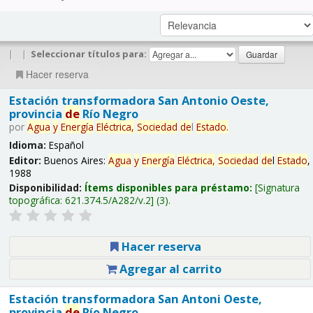
|
|
Seleccionar títulos para:
Hacer reserva
Estación transformadora San Antonio Oeste,
provincia
de
Río Negro
por
Agua
y
Energía
Eléctrica,
Sociedad
de
l
Estado
.
Idioma:
Español
Editor:
Buenos Aires:
Agua
y
Energía
Eléctrica,
Sociedad
de
l
Estado
,
1988
Disponibilidad:
Ítems disponibles para préstamo:
Signatura
topográfica:
621.374.5/A282/v.2
(3).
Hacer reserva
Agregar al carrito
Estación transformadora San Antoni Oeste,
provincia
de
Río Negro