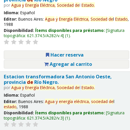
por
Agua
y
Energía
Eléctrica,
Sociedad
de
l
Estado
.
Idioma:
Español
Editor:
Buenos Aires:
Agua
y
Energía
Eléctrica,
Sociedad
de
l
Estado
,
1988
Disponibilidad:
Ítems disponibles para préstamo:
Signatura
topográfica:
621.374.5/A282/v.4
(1).
Hacer reserva
Agregar al carrito
Estacion transformadora San Antonio Oeste,
provincia
de
Río Negro.
por
Agua
y
Energía
Eléctrica,
Sociedad
de
l
Estado
.
Idioma:
Español
Editor:
Buenos Aires:
Agua
y
energía
eléctrica,
sociedad
de
l
estado
, 1988
Disponibilidad:
Ítems disponibles para préstamo:
Signatura
topográfica:
621.374.5/A282/v.3
(1).