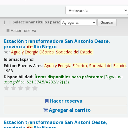
|
|
Seleccionar títulos para:
Hacer reserva
Estación transformadora San Antonio Oeste,
provincia
de
Río Negro
por
Agua
y
Energía
Eléctrica,
Sociedad
de
l
Estado
.
Idioma:
Español
Editor:
Buenos Aires:
Agua
y
Energía
Eléctrica,
Sociedad
de
l
Estado
,
1988
Disponibilidad:
Ítems disponibles para préstamo:
Signatura
topográfica:
621.374.5/A282/v.2
(3).
Hacer reserva
Agregar al carrito
Estación transformadora San Antoni Oeste,
provincia
de
Río Negro