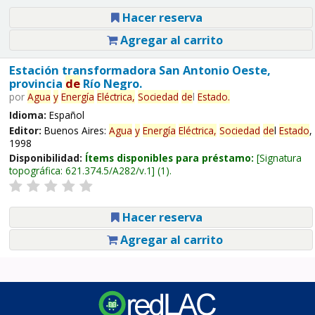
Hacer reserva
Agregar al carrito
Estación transformadora San Antonio Oeste,
provincia
de
Río Negro.
por
Agua
y
Energía
Eléctrica,
Sociedad
de
l
Estado
.
Idioma:
Español
Editor:
Buenos Aires:
Agua
y
Energía
Eléctrica,
Sociedad
de
l
Estado
,
1998
Disponibilidad:
Ítems disponibles para préstamo:
Signatura
topográfica:
621.374.5/A282/v.1
(1).
Hacer reserva
Agregar al carrito