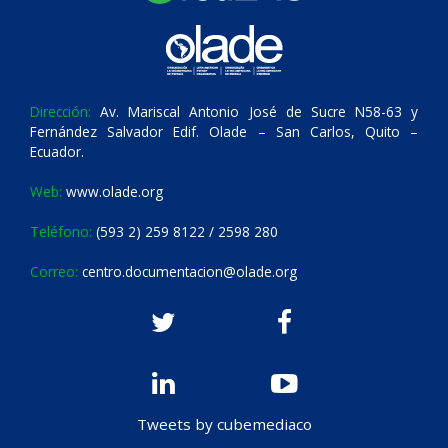
Dirección:
Av. Mariscal Antonio José de Sucre N58-63 y
Fernández Salvador Edif. Olade – San Carlos, Quito –
Ecuador.
Web:
www.olade.org
Teléfono:
(593 2) 259 8122 / 2598 280
Correo:
centro.documentacion@olade.org
Tweets by cubemediaco