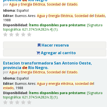
por
Agua
y
Energía
Eléctrica,
Sociedad
de
l
Estado
.
Idioma:
Español
Editor:
Buenos Aires:
Agua
y
Energía
Eléctrica,
Sociedad
de
l
Estado
,
1988
Disponibilidad:
Ítems disponibles para préstamo:
Signatura
topográfica:
621.374.5/A282/v.4
(1).
Hacer reserva
Agregar al carrito
Estacion transformadora San Antonio Oeste,
provincia
de
Río Negro.
por
Agua
y
Energía
Eléctrica,
Sociedad
de
l
Estado
.
Idioma:
Español
Editor:
Buenos Aires:
Agua
y
energía
eléctrica,
sociedad
de
l
estado
, 1988
Disponibilidad:
Ítems disponibles para préstamo:
Signatura
topográfica:
621.374.5/A282/v.3
(1).