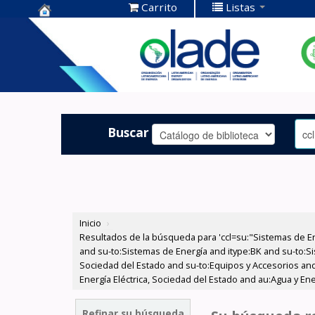
Carrito
Listas
Centro de
Documentación
OLADE -
Buscar
Inicio
›
Resultados de la búsqueda para 'ccl=su:"Sistemas de E
and su-to:Sistemas de Energía and itype:BK and su-to:Si
Sociedad del Estado and su-to:Equipos y Accesorios and
Energía Eléctrica, Sociedad del Estado and au:Agua y En
Refinar su búsqueda