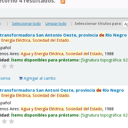
tornó 4 resultados.
|
Seleccionar todo
Limpiar todo
|
Seleccionar títulos para:
o
 transformadora San Antonio Oeste, provincia
de
Río Negro
y
Energía
Eléctrica,
Sociedad
de
l
Estado
.
spañol
enos Aires:
Agua
y
Energía
Eléctrica,
Sociedad
de
l
Estado
, 1988
lidad:
Ítems disponibles para préstamo:
Signatura topográfica:
62
eserva
Agregar al carrito
 transformadora San Antoni Oeste, provincia
de
Río Negro
y
Energía
Eléctrica,
Sociedad
de
l
Estado
.
spañol
enos Aires:
Agua
y
Energía
Eléctrica,
Sociedad
de
l
Estado
, 1988
lidad:
Ítems disponibles para préstamo:
Signatura topográfica:
62