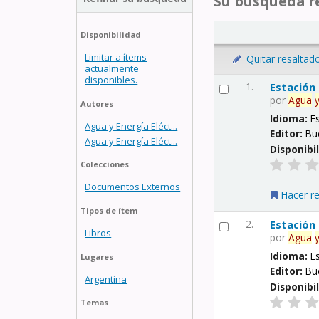
Su búsqueda re
Disponibilidad
Limitar a ítems
Quitar resaltad
actualmente
disponibles.
1.
Estación
por
Agua
Autores
Idioma:
E
Agua y Energía Eléct...
Editor:
Bu
Agua y Energía Eléct...
Disponibi
Colecciones
Documentos Externos
Hacer r
Tipos de ítem
2.
Estación
Libros
por
Agua
Idioma:
E
Lugares
Editor:
Bu
Argentina
Disponibi
Temas