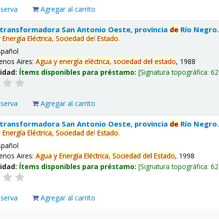
eserva
Agregar al carrito
 transformadora San Antonio Oeste, provincia
de
Río Negro
y
Energía
Eléctrica,
Sociedad
de
l
Estado
.
spañol
enos Aires:
Agua
y
energía
eléctrica,
sociedad
de
l
estado
, 1988
lidad:
Ítems disponibles para préstamo:
Signatura topográfica:
62
eserva
Agregar al carrito
 transformadora San Antonio Oeste, provincia
de
Río Negro
y
Energía
Eléctrica,
Sociedad
de
l
Estado
.
spañol
enos Aires:
Agua
y
Energía
Eléctrica,
Sociedad
de
l
Estado
, 1998
lidad:
Ítems disponibles para préstamo:
Signatura topográfica:
62
eserva
Agregar al carrito