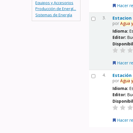
Equipos y Accesorios
Hacer r
Producción de Energí...
Sistemas de Energía
3.
Estacion
por
Agua
Idioma:
E
Editor:
Bu
Disponibi
Hacer r
4.
Estación
por
Agua
Idioma:
E
Editor:
Bu
Disponibi
Hacer r