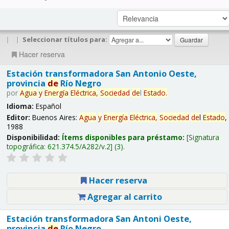
|
|
Seleccionar títulos para:
Hacer reserva
Estación transformadora San Antonio Oeste,
provincia
de
Río Negro
por
Agua
y
Energía
Eléctrica,
Sociedad
de
l
Estado
.
Idioma:
Español
Editor:
Buenos Aires:
Agua
y
Energía
Eléctrica,
Sociedad
de
l
Estado
,
1988
Disponibilidad:
Ítems disponibles para préstamo:
Signatura
topográfica:
621.374.5/A282/v.2
(3).
Hacer reserva
Agregar al carrito
Estación transformadora San Antoni Oeste,
provincia
de
Río Negro