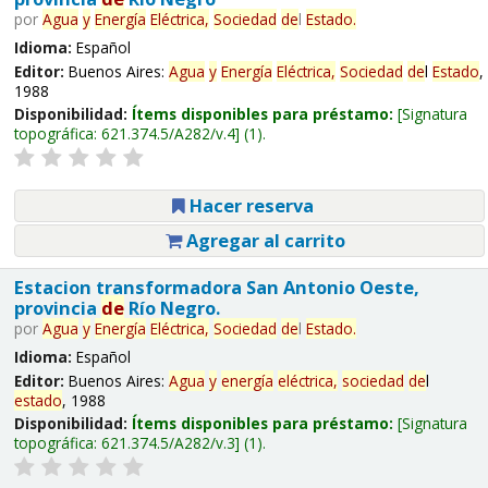
por
Agua
y
Energía
Eléctrica,
Sociedad
de
l
Estado
.
Idioma:
Español
Editor:
Buenos Aires:
Agua
y
Energía
Eléctrica,
Sociedad
de
l
Estado
,
1988
Disponibilidad:
Ítems disponibles para préstamo:
Signatura
topográfica:
621.374.5/A282/v.4
(1).
Hacer reserva
Agregar al carrito
Estacion transformadora San Antonio Oeste,
provincia
de
Río Negro.
por
Agua
y
Energía
Eléctrica,
Sociedad
de
l
Estado
.
Idioma:
Español
Editor:
Buenos Aires:
Agua
y
energía
eléctrica,
sociedad
de
l
estado
, 1988
Disponibilidad:
Ítems disponibles para préstamo:
Signatura
topográfica:
621.374.5/A282/v.3
(1).