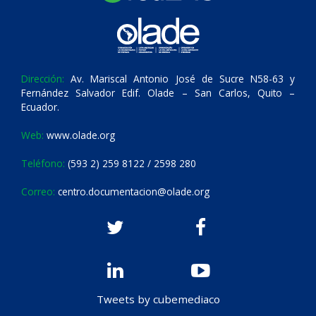
Dirección:
Av. Mariscal Antonio José de Sucre N58-63 y
Fernández Salvador Edif. Olade – San Carlos, Quito –
Ecuador.
Web:
www.olade.org
Teléfono:
(593 2) 259 8122 / 2598 280
Correo:
centro.documentacion@olade.org
Tweets by cubemediaco