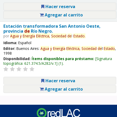
Hacer reserva
Agregar al carrito
Estación transformadora San Antonio Oeste,
provincia
de
Río Negro.
por
Agua
y
Energía
Eléctrica,
Sociedad
de
l
Estado
.
Idioma:
Español
Editor:
Buenos Aires:
Agua
y
Energía
Eléctrica,
Sociedad
de
l
Estado
,
1998
Disponibilidad:
Ítems disponibles para préstamo:
Signatura
topográfica:
621.374.5/A282/v.1
(1).
Hacer reserva
Agregar al carrito