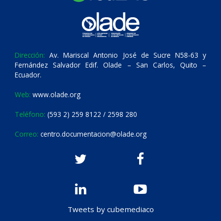
Dirección:
Av. Mariscal Antonio José de Sucre N58-63 y
Fernández Salvador Edif. Olade – San Carlos, Quito –
Ecuador.
Web:
www.olade.org
Teléfono:
(593 2) 259 8122 / 2598 280
Correo:
centro.documentacion@olade.org
Tweets by cubemediaco