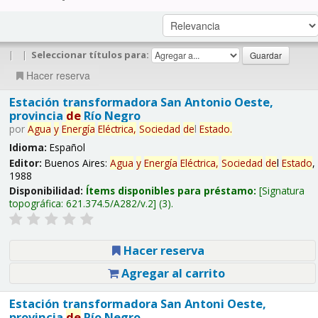
|
|
Seleccionar títulos para:
Hacer reserva
Estación transformadora San Antonio Oeste,
provincia
de
Río Negro
por
Agua
y
Energía
Eléctrica,
Sociedad
de
l
Estado
.
Idioma:
Español
Editor:
Buenos Aires:
Agua
y
Energía
Eléctrica,
Sociedad
de
l
Estado
,
1988
Disponibilidad:
Ítems disponibles para préstamo:
Signatura
topográfica:
621.374.5/A282/v.2
(3).
Hacer reserva
Agregar al carrito
Estación transformadora San Antoni Oeste,
provincia
de
Río Negro