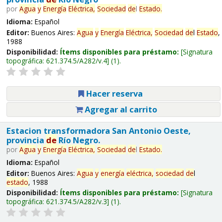
por
Agua
y
Energía
Eléctrica,
Sociedad
de
l
Estado
.
Idioma:
Español
Editor:
Buenos Aires:
Agua
y
Energía
Eléctrica,
Sociedad
de
l
Estado
,
1988
Disponibilidad:
Ítems disponibles para préstamo:
Signatura
topográfica:
621.374.5/A282/v.4
(1).
Hacer reserva
Agregar al carrito
Estacion transformadora San Antonio Oeste,
provincia
de
Río Negro.
por
Agua
y
Energía
Eléctrica,
Sociedad
de
l
Estado
.
Idioma:
Español
Editor:
Buenos Aires:
Agua
y
energía
eléctrica,
sociedad
de
l
estado
, 1988
Disponibilidad:
Ítems disponibles para préstamo:
Signatura
topográfica:
621.374.5/A282/v.3
(1).