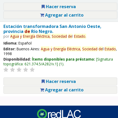
Hacer reserva
Agregar al carrito
Estación transformadora San Antonio Oeste,
provincia
de
Río Negro.
por
Agua
y
Energía
Eléctrica,
Sociedad
de
l
Estado
.
Idioma:
Español
Editor:
Buenos Aires:
Agua
y
Energía
Eléctrica,
Sociedad
de
l
Estado
,
1998
Disponibilidad:
Ítems disponibles para préstamo:
Signatura
topográfica:
621.374.5/A282/v.1
(1).
Hacer reserva
Agregar al carrito