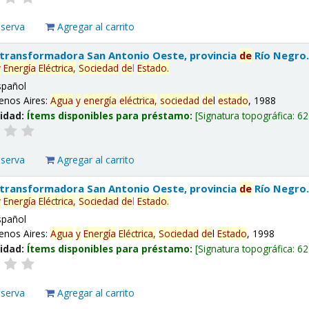
eserva
Agregar al carrito
 transformadora San Antonio Oeste, provincia
de
Río Negro
y
Energía
Eléctrica,
Sociedad
de
l
Estado
.
spañol
enos Aires:
Agua
y
energía
eléctrica,
sociedad
de
l
estado
, 1988
lidad:
Ítems disponibles para préstamo:
Signatura topográfica:
62
eserva
Agregar al carrito
 transformadora San Antonio Oeste, provincia
de
Río Negro
y
Energía
Eléctrica,
Sociedad
de
l
Estado
.
spañol
enos Aires:
Agua
y
Energía
Eléctrica,
Sociedad
de
l
Estado
, 1998
lidad:
Ítems disponibles para préstamo:
Signatura topográfica:
62
eserva
Agregar al carrito