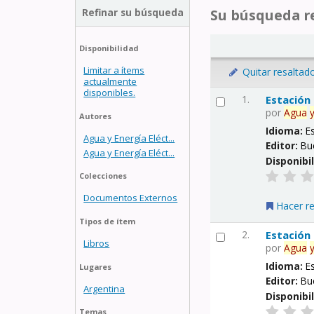
Refinar su búsqueda
Su búsqueda re
Disponibilidad
Limitar a ítems
Quitar resaltad
actualmente
disponibles.
1.
Estación
por
Agua
Autores
Idioma:
E
Agua y Energía Eléct...
Editor:
Bu
Agua y Energía Eléct...
Disponibi
Colecciones
Documentos Externos
Hacer r
Tipos de ítem
2.
Estación
Libros
por
Agua
Idioma:
E
Lugares
Editor:
Bu
Argentina
Disponibi
Temas