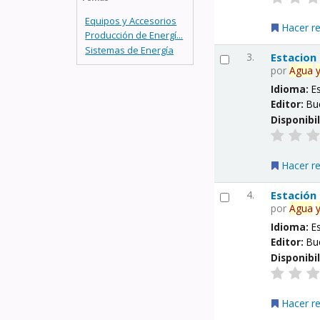
Equipos y Accesorios
Hacer r
Producción de Energí...
Sistemas de Energía
3.
Estacion
por
Agua
Idioma:
E
Editor:
Bu
Disponibi
Hacer r
4.
Estación
por
Agua
Idioma:
E
Editor:
Bu
Disponibi
Hacer r