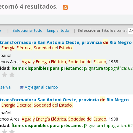
tornó 4 resultados.
|
Seleccionar todo
Limpiar todo
|
Seleccionar títulos para:
o
 transformadora San Antonio Oeste, provincia
de
Río Negro
y
Energía
Eléctrica,
Sociedad
de
l
Estado
.
spañol
enos Aires:
Agua
y
Energía
Eléctrica,
Sociedad
de
l
Estado
, 1988
lidad:
Ítems disponibles para préstamo:
Signatura topográfica:
62
eserva
Agregar al carrito
 transformadora San Antoni Oeste, provincia
de
Río Negro
y
Energía
Eléctrica,
Sociedad
de
l
Estado
.
spañol
enos Aires:
Agua
y
Energía
Eléctrica,
Sociedad
de
l
Estado
, 1988
lidad:
Ítems disponibles para préstamo:
Signatura topográfica:
62