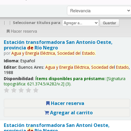
|
|
Seleccionar títulos para:
Hacer reserva
Estación transformadora San Antonio Oeste,
provincia
de
Río Negro
por
Agua
y
Energía
Eléctrica,
Sociedad
de
l
Estado
.
Idioma:
Español
Editor:
Buenos Aires:
Agua
y
Energía
Eléctrica,
Sociedad
de
l
Estado
,
1988
Disponibilidad:
Ítems disponibles para préstamo:
Signatura
topográfica:
621.374.5/A282/v.2
(3).
Hacer reserva
Agregar al carrito
Estación transformadora San Antoni Oeste,
provincia
de
Río Negro