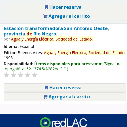
Hacer reserva
Agregar al carrito
Estación transformadora San Antonio Oeste,
provincia
de
Río Negro.
por
Agua
y
Energía
Eléctrica,
Sociedad
de
l
Estado
.
Idioma:
Español
Editor:
Buenos Aires:
Agua
y
Energía
Eléctrica,
Sociedad
de
l
Estado
,
1998
Disponibilidad:
Ítems disponibles para préstamo:
Signatura
topográfica:
621.374.5/A282/v.1
(1).
Hacer reserva
Agregar al carrito