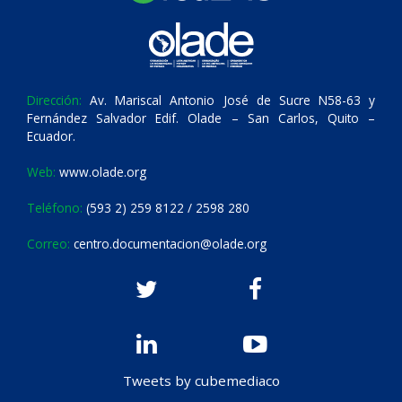
Dirección:
Av. Mariscal Antonio José de Sucre N58-63 y
Fernández Salvador Edif. Olade – San Carlos, Quito –
Ecuador.
Web:
www.olade.org
Teléfono:
(593 2) 259 8122 / 2598 280
Correo:
centro.documentacion@olade.org
Tweets by cubemediaco