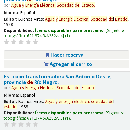
por
Agua
y
Energía
Eléctrica,
Sociedad
de
l
Estado
.
Idioma:
Español
Editor:
Buenos Aires:
Agua
y
Energía
Eléctrica,
Sociedad
de
l
Estado
,
1988
Disponibilidad:
Ítems disponibles para préstamo:
Signatura
topográfica:
621.374.5/A282/v.4
(1).
Hacer reserva
Agregar al carrito
Estacion transformadora San Antonio Oeste,
provincia
de
Río Negro.
por
Agua
y
Energía
Eléctrica,
Sociedad
de
l
Estado
.
Idioma:
Español
Editor:
Buenos Aires:
Agua
y
energía
eléctrica,
sociedad
de
l
estado
, 1988
Disponibilidad:
Ítems disponibles para préstamo:
Signatura
topográfica:
621.374.5/A282/v.3
(1).