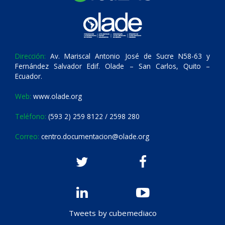
Dirección:
Av. Mariscal Antonio José de Sucre N58-63 y
Fernández Salvador Edif. Olade – San Carlos, Quito –
Ecuador.
Web:
www.olade.org
Teléfono:
(593 2) 259 8122 / 2598 280
Correo:
centro.documentacion@olade.org
Tweets by cubemediaco