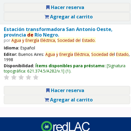
Hacer reserva
Agregar al carrito
Estación transformadora San Antonio Oeste,
provincia
de
Río Negro.
por
Agua
y
Energía
Eléctrica,
Sociedad
de
l
Estado
.
Idioma:
Español
Editor:
Buenos Aires:
Agua
y
Energía
Eléctrica,
Sociedad
de
l
Estado
,
1998
Disponibilidad:
Ítems disponibles para préstamo:
Signatura
topográfica:
621.374.5/A282/v.1
(1).
Hacer reserva
Agregar al carrito