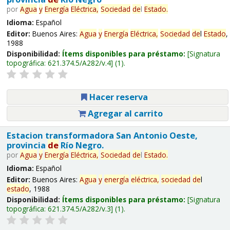
por
Agua
y
Energía
Eléctrica,
Sociedad
de
l
Estado
.
Idioma:
Español
Editor:
Buenos Aires:
Agua
y
Energía
Eléctrica,
Sociedad
de
l
Estado
,
1988
Disponibilidad:
Ítems disponibles para préstamo:
Signatura
topográfica:
621.374.5/A282/v.4
(1).
Hacer reserva
Agregar al carrito
Estacion transformadora San Antonio Oeste,
provincia
de
Río Negro.
por
Agua
y
Energía
Eléctrica,
Sociedad
de
l
Estado
.
Idioma:
Español
Editor:
Buenos Aires:
Agua
y
energía
eléctrica,
sociedad
de
l
estado
, 1988
Disponibilidad:
Ítems disponibles para préstamo:
Signatura
topográfica:
621.374.5/A282/v.3
(1).