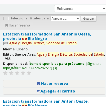
|
|
Seleccionar títulos para:
Hacer reserva
Estación transformadora San Antonio Oeste,
provincia
de
Río Negro
por
Agua
y
Energía
Eléctrica,
Sociedad
de
l
Estado
.
Idioma:
Español
Editor:
Buenos Aires:
Agua
y
Energía
Eléctrica,
Sociedad
de
l
Estado
,
1988
Disponibilidad:
Ítems disponibles para préstamo:
Signatura
topográfica:
621.374.5/A282/v.2
(3).
Hacer reserva
Agregar al carrito
Estación transformadora San Antoni Oeste,
provincia
de
Río Negro