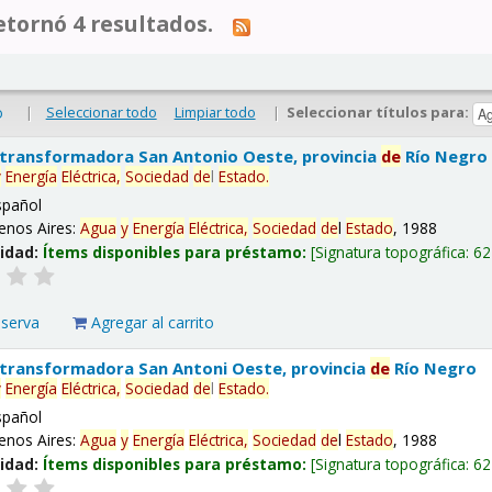
tornó 4 resultados.
|
Seleccionar todo
Limpiar todo
|
Seleccionar títulos para:
o
 transformadora San Antonio Oeste, provincia
de
Río Negro
y
Energía
Eléctrica,
Sociedad
de
l
Estado
.
spañol
enos Aires:
Agua
y
Energía
Eléctrica,
Sociedad
de
l
Estado
, 1988
lidad:
Ítems disponibles para préstamo:
Signatura topográfica:
62
eserva
Agregar al carrito
 transformadora San Antoni Oeste, provincia
de
Río Negro
y
Energía
Eléctrica,
Sociedad
de
l
Estado
.
spañol
enos Aires:
Agua
y
Energía
Eléctrica,
Sociedad
de
l
Estado
, 1988
lidad:
Ítems disponibles para préstamo:
Signatura topográfica:
62