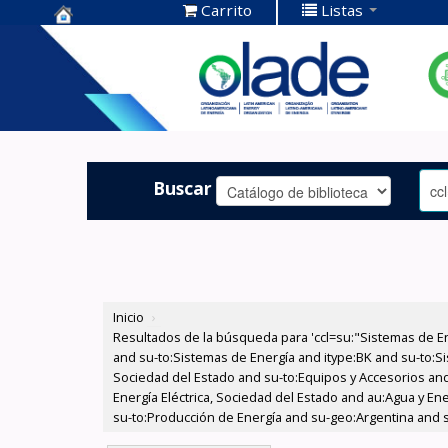
Carrito
Listas
Centro de
Documentación
OLADE -
Buscar
Inicio
›
Resultados de la búsqueda para 'ccl=su:"Sistemas de E
and su-to:Sistemas de Energía and itype:BK and su-to:Si
Sociedad del Estado and su-to:Equipos y Accesorios and
Energía Eléctrica, Sociedad del Estado and au:Agua y En
su-to:Producción de Energía and su-geo:Argentina and s