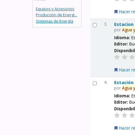
Equipos y Accesorios
Hacer r
Producción de Energí...
Sistemas de Energía
3.
Estacion
por
Agua
Idioma:
E
Editor:
Bu
Disponibi
Hacer r
4.
Estación
por
Agua
Idioma:
E
Editor:
Bu
Disponibi
Hacer r