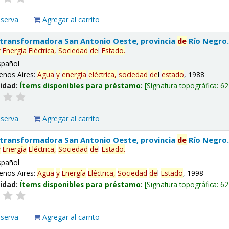
eserva
Agregar al carrito
 transformadora San Antonio Oeste, provincia
de
Río Negro
y
Energía
Eléctrica,
Sociedad
de
l
Estado
.
spañol
enos Aires:
Agua
y
energía
eléctrica,
sociedad
de
l
estado
, 1988
lidad:
Ítems disponibles para préstamo:
Signatura topográfica:
62
eserva
Agregar al carrito
 transformadora San Antonio Oeste, provincia
de
Río Negro
y
Energía
Eléctrica,
Sociedad
de
l
Estado
.
spañol
enos Aires:
Agua
y
Energía
Eléctrica,
Sociedad
de
l
Estado
, 1998
lidad:
Ítems disponibles para préstamo:
Signatura topográfica:
62
eserva
Agregar al carrito