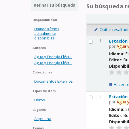
Refinar su búsqueda
Su búsqueda re
Disponibilidad
Limitar a ítems
Quitar resaltad
actualmente
disponibles.
1.
Estación
por
Agua
Autores
Idioma:
E
Agua y Energía Eléct...
Editor:
Bu
Agua y Energía Eléct...
Disponibi
Colecciones
Documentos Externos
Hacer r
Tipos de ítem
2.
Estación
Libros
por
Agua
Idioma:
E
Lugares
Editor:
Bu
Argentina
Disponibi
Temas