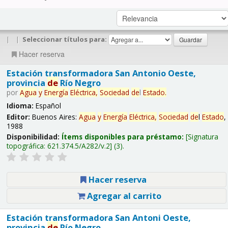
|
|
Seleccionar títulos para:
Hacer reserva
Estación transformadora San Antonio Oeste,
provincia
de
Río Negro
por
Agua
y
Energía
Eléctrica,
Sociedad
de
l
Estado
.
Idioma:
Español
Editor:
Buenos Aires:
Agua
y
Energía
Eléctrica,
Sociedad
de
l
Estado
,
1988
Disponibilidad:
Ítems disponibles para préstamo:
Signatura
topográfica:
621.374.5/A282/v.2
(3).
Hacer reserva
Agregar al carrito
Estación transformadora San Antoni Oeste,
provincia
de
Río Negro