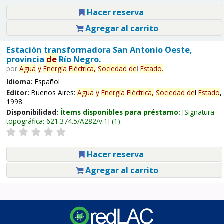
Hacer reserva
Agregar al carrito
Estación transformadora San Antonio Oeste,
provincia
de
Río Negro.
por
Agua
y
Energía
Eléctrica,
Sociedad
de
l
Estado
.
Idioma:
Español
Editor:
Buenos Aires:
Agua
y
Energía
Eléctrica,
Sociedad
de
l
Estado
,
1998
Disponibilidad:
Ítems disponibles para préstamo:
Signatura
topográfica:
621.374.5/A282/v.1
(1).
Hacer reserva
Agregar al carrito