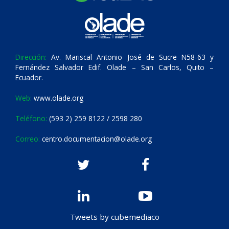
Dirección:
Av. Mariscal Antonio José de Sucre N58-63 y
Fernández Salvador Edif. Olade – San Carlos, Quito –
Ecuador.
Web:
www.olade.org
Teléfono:
(593 2) 259 8122 / 2598 280
Correo:
centro.documentacion@olade.org
Tweets by cubemediaco