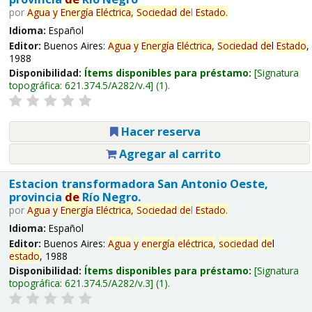
por
Agua
y
Energía
Eléctrica,
Sociedad
de
l
Estado
.
Idioma:
Español
Editor:
Buenos Aires:
Agua
y
Energía
Eléctrica,
Sociedad
de
l
Estado
,
1988
Disponibilidad:
Ítems disponibles para préstamo:
Signatura
topográfica:
621.374.5/A282/v.4
(1).
Hacer reserva
Agregar al carrito
Estacion transformadora San Antonio Oeste,
provincia
de
Río Negro.
por
Agua
y
Energía
Eléctrica,
Sociedad
de
l
Estado
.
Idioma:
Español
Editor:
Buenos Aires:
Agua
y
energía
eléctrica,
sociedad
de
l
estado
, 1988
Disponibilidad:
Ítems disponibles para préstamo:
Signatura
topográfica:
621.374.5/A282/v.3
(1).