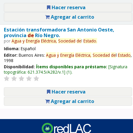
Hacer reserva
Agregar al carrito
Estación transformadora San Antonio Oeste,
provincia
de
Río Negro.
por
Agua
y
Energía
Eléctrica,
Sociedad
de
l
Estado
.
Idioma:
Español
Editor:
Buenos Aires:
Agua
y
Energía
Eléctrica,
Sociedad
de
l
Estado
,
1998
Disponibilidad:
Ítems disponibles para préstamo:
Signatura
topográfica:
621.374.5/A282/v.1
(1).
Hacer reserva
Agregar al carrito