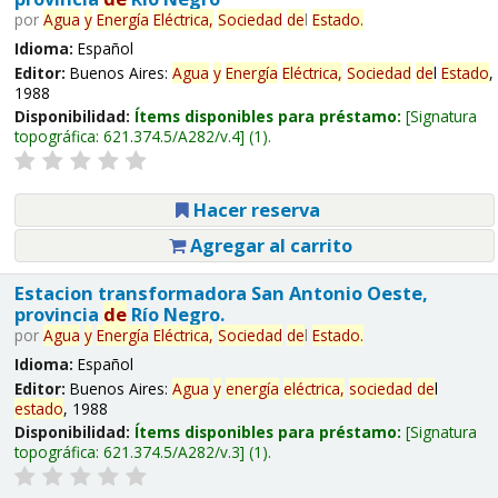
por
Agua
y
Energía
Eléctrica,
Sociedad
de
l
Estado
.
Idioma:
Español
Editor:
Buenos Aires:
Agua
y
Energía
Eléctrica,
Sociedad
de
l
Estado
,
1988
Disponibilidad:
Ítems disponibles para préstamo:
Signatura
topográfica:
621.374.5/A282/v.4
(1).
Hacer reserva
Agregar al carrito
Estacion transformadora San Antonio Oeste,
provincia
de
Río Negro.
por
Agua
y
Energía
Eléctrica,
Sociedad
de
l
Estado
.
Idioma:
Español
Editor:
Buenos Aires:
Agua
y
energía
eléctrica,
sociedad
de
l
estado
, 1988
Disponibilidad:
Ítems disponibles para préstamo:
Signatura
topográfica:
621.374.5/A282/v.3
(1).