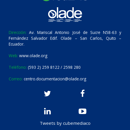
Dirección:
Av. Mariscal Antonio José de Sucre N58-63 y
Fernández Salvador Edif. Olade – San Carlos, Quito –
Ecuador.
Web:
www.olade.org
Teléfono:
(593 2) 259 8122 / 2598 280
Correo:
centro.documentacion@olade.org
Tweets by cubemediaco