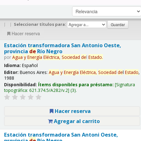
|
|
Seleccionar títulos para:
Hacer reserva
Estación transformadora San Antonio Oeste,
provincia
de
Río Negro
por
Agua
y
Energía
Eléctrica,
Sociedad
de
l
Estado
.
Idioma:
Español
Editor:
Buenos Aires:
Agua
y
Energía
Eléctrica,
Sociedad
de
l
Estado
,
1988
Disponibilidad:
Ítems disponibles para préstamo:
Signatura
topográfica:
621.374.5/A282/v.2
(3).
Hacer reserva
Agregar al carrito
Estación transformadora San Antoni Oeste,
provincia
de
Río Negro