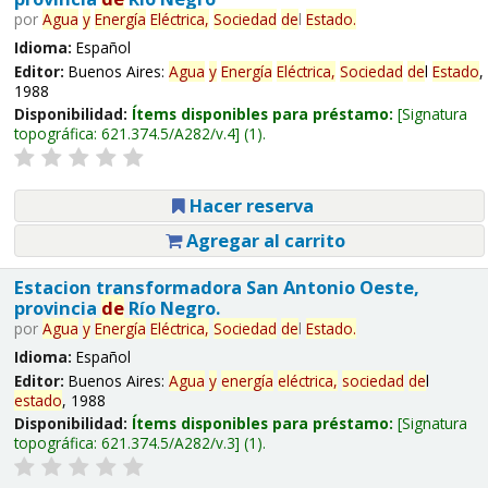
por
Agua
y
Energía
Eléctrica,
Sociedad
de
l
Estado
.
Idioma:
Español
Editor:
Buenos Aires:
Agua
y
Energía
Eléctrica,
Sociedad
de
l
Estado
,
1988
Disponibilidad:
Ítems disponibles para préstamo:
Signatura
topográfica:
621.374.5/A282/v.4
(1).
Hacer reserva
Agregar al carrito
Estacion transformadora San Antonio Oeste,
provincia
de
Río Negro.
por
Agua
y
Energía
Eléctrica,
Sociedad
de
l
Estado
.
Idioma:
Español
Editor:
Buenos Aires:
Agua
y
energía
eléctrica,
sociedad
de
l
estado
, 1988
Disponibilidad:
Ítems disponibles para préstamo:
Signatura
topográfica:
621.374.5/A282/v.3
(1).