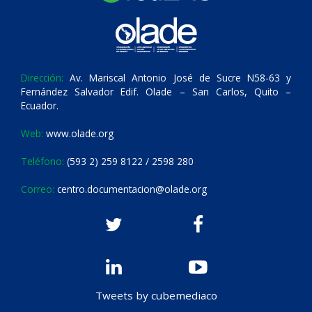
Dirección:
Av. Mariscal Antonio José de Sucre N58-63 y
Fernández Salvador Edif. Olade – San Carlos, Quito –
Ecuador.
Web:
www.olade.org
Teléfono:
(593 2) 259 8122 / 2598 280
Correo:
centro.documentacion@olade.org
Tweets by cubemediaco