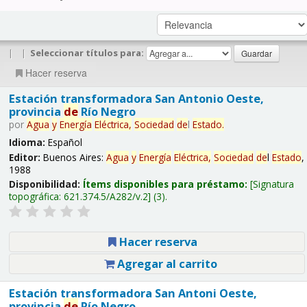
|
|
Seleccionar títulos para:
Hacer reserva
Estación transformadora San Antonio Oeste,
provincia
de
Río Negro
por
Agua
y
Energía
Eléctrica,
Sociedad
de
l
Estado
.
Idioma:
Español
Editor:
Buenos Aires:
Agua
y
Energía
Eléctrica,
Sociedad
de
l
Estado
,
1988
Disponibilidad:
Ítems disponibles para préstamo:
Signatura
topográfica:
621.374.5/A282/v.2
(3).
Hacer reserva
Agregar al carrito
Estación transformadora San Antoni Oeste,
provincia
de
Río Negro