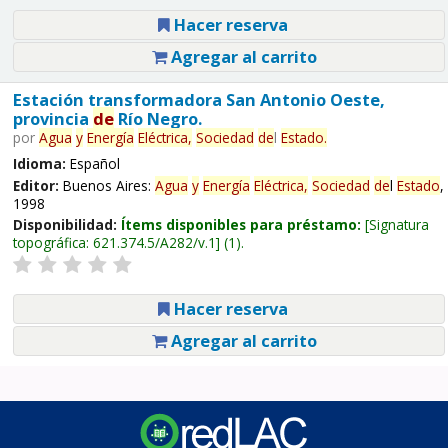
Hacer reserva
Agregar al carrito
Estación transformadora San Antonio Oeste,
provincia
de
Río Negro.
por
Agua
y
Energía
Eléctrica,
Sociedad
de
l
Estado
.
Idioma:
Español
Editor:
Buenos Aires:
Agua
y
Energía
Eléctrica,
Sociedad
de
l
Estado
,
1998
Disponibilidad:
Ítems disponibles para préstamo:
Signatura
topográfica:
621.374.5/A282/v.1
(1).
Hacer reserva
Agregar al carrito