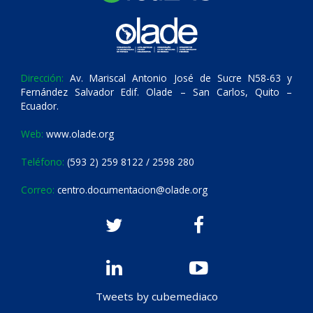
Dirección:
Av. Mariscal Antonio José de Sucre N58-63 y
Fernández Salvador Edif. Olade – San Carlos, Quito –
Ecuador.
Web:
www.olade.org
Teléfono:
(593 2) 259 8122 / 2598 280
Correo:
centro.documentacion@olade.org
Tweets by cubemediaco