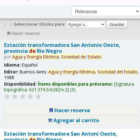
|
|
Seleccionar títulos para:
Hacer reserva
Estación transformadora San Antonio Oeste,
provincia
de
Río Negro
por
Agua
y
Energía
Eléctrica,
Sociedad
de
l
Estado
.
Idioma:
Español
Editor:
Buenos Aires:
Agua
y
Energía
Eléctrica,
Sociedad
de
l
Estado
,
1988
Disponibilidad:
Ítems disponibles para préstamo:
Signatura
topográfica:
621.374.5/A282/v.2
(3).
Hacer reserva
Agregar al carrito
Estación transformadora San Antoni Oeste,
provincia
de
Río Negro