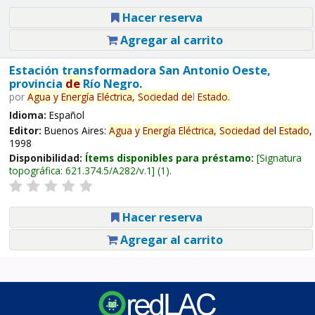
Hacer reserva
Agregar al carrito
Estación transformadora San Antonio Oeste,
provincia
de
Río Negro.
por
Agua
y
Energía
Eléctrica,
Sociedad
de
l
Estado
.
Idioma:
Español
Editor:
Buenos Aires:
Agua
y
Energía
Eléctrica,
Sociedad
de
l
Estado
,
1998
Disponibilidad:
Ítems disponibles para préstamo:
Signatura
topográfica:
621.374.5/A282/v.1
(1).
Hacer reserva
Agregar al carrito