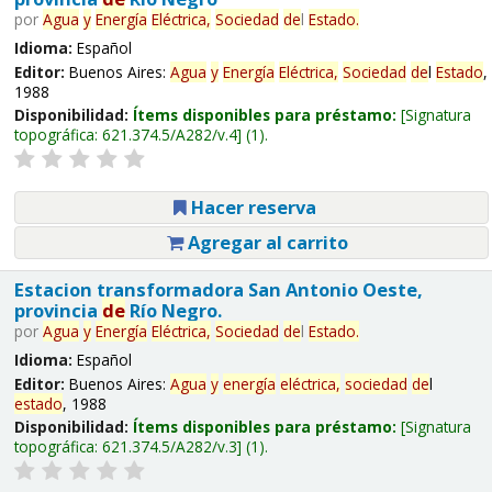
por
Agua
y
Energía
Eléctrica,
Sociedad
de
l
Estado
.
Idioma:
Español
Editor:
Buenos Aires:
Agua
y
Energía
Eléctrica,
Sociedad
de
l
Estado
,
1988
Disponibilidad:
Ítems disponibles para préstamo:
Signatura
topográfica:
621.374.5/A282/v.4
(1).
Hacer reserva
Agregar al carrito
Estacion transformadora San Antonio Oeste,
provincia
de
Río Negro.
por
Agua
y
Energía
Eléctrica,
Sociedad
de
l
Estado
.
Idioma:
Español
Editor:
Buenos Aires:
Agua
y
energía
eléctrica,
sociedad
de
l
estado
, 1988
Disponibilidad:
Ítems disponibles para préstamo:
Signatura
topográfica:
621.374.5/A282/v.3
(1).