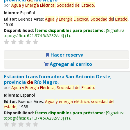
por
Agua
y
Energía
Eléctrica,
Sociedad
de
l
Estado
.
Idioma:
Español
Editor:
Buenos Aires:
Agua
y
Energía
Eléctrica,
Sociedad
de
l
Estado
,
1988
Disponibilidad:
Ítems disponibles para préstamo:
Signatura
topográfica:
621.374.5/A282/v.4
(1).
Hacer reserva
Agregar al carrito
Estacion transformadora San Antonio Oeste,
provincia
de
Río Negro.
por
Agua
y
Energía
Eléctrica,
Sociedad
de
l
Estado
.
Idioma:
Español
Editor:
Buenos Aires:
Agua
y
energía
eléctrica,
sociedad
de
l
estado
, 1988
Disponibilidad:
Ítems disponibles para préstamo:
Signatura
topográfica:
621.374.5/A282/v.3
(1).