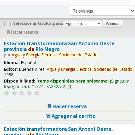
|
|
Seleccionar títulos para:
Hacer reserva
Estación transformadora San Antonio Oeste,
provincia
de
Río Negro
por
Agua
y
Energía
Eléctrica,
Sociedad
de
l
Estado
.
Idioma:
Español
Editor:
Buenos Aires:
Agua
y
Energía
Eléctrica,
Sociedad
de
l
Estado
,
1988
Disponibilidad:
Ítems disponibles para préstamo:
Signatura
topográfica:
621.374.5/A282/v.2
(3).
Hacer reserva
Agregar al carrito
Estación transformadora San Antoni Oeste,
provincia
de
Río Negro