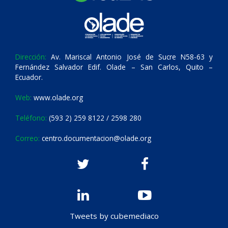
Dirección:
Av. Mariscal Antonio José de Sucre N58-63 y
Fernández Salvador Edif. Olade – San Carlos, Quito –
Ecuador.
Web:
www.olade.org
Teléfono:
(593 2) 259 8122 / 2598 280
Correo:
centro.documentacion@olade.org
Tweets by cubemediaco