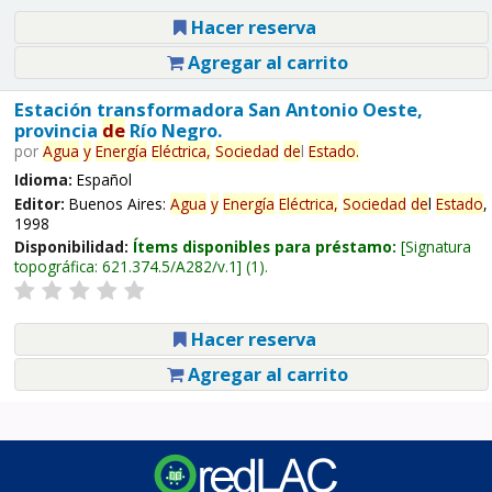
Hacer reserva
Agregar al carrito
Estación transformadora San Antonio Oeste,
provincia
de
Río Negro.
por
Agua
y
Energía
Eléctrica,
Sociedad
de
l
Estado
.
Idioma:
Español
Editor:
Buenos Aires:
Agua
y
Energía
Eléctrica,
Sociedad
de
l
Estado
,
1998
Disponibilidad:
Ítems disponibles para préstamo:
Signatura
topográfica:
621.374.5/A282/v.1
(1).
Hacer reserva
Agregar al carrito