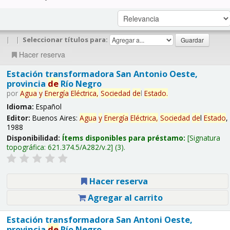
|
|
Seleccionar títulos para:
Hacer reserva
Estación transformadora San Antonio Oeste,
provincia
de
Río Negro
por
Agua
y
Energía
Eléctrica,
Sociedad
de
l
Estado
.
Idioma:
Español
Editor:
Buenos Aires:
Agua
y
Energía
Eléctrica,
Sociedad
de
l
Estado
,
1988
Disponibilidad:
Ítems disponibles para préstamo:
Signatura
topográfica:
621.374.5/A282/v.2
(3).
Hacer reserva
Agregar al carrito
Estación transformadora San Antoni Oeste,
provincia
de
Río Negro