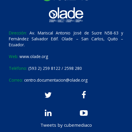
Dirección:
Av. Mariscal Antonio José de Sucre N58-63 y
Fernández Salvador Edif. Olade – San Carlos, Quito –
Ecuador.
Web:
www.olade.org
Teléfono:
(593 2) 259 8122 / 2598 280
Correo:
centro.documentacion@olade.org
Tweets by cubemediaco