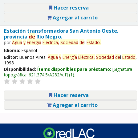
Hacer reserva
Agregar al carrito
Estación transformadora San Antonio Oeste,
provincia
de
Río Negro.
por
Agua
y
Energía
Eléctrica,
Sociedad
de
l
Estado
.
Idioma:
Español
Editor:
Buenos Aires:
Agua
y
Energía
Eléctrica,
Sociedad
de
l
Estado
,
1998
Disponibilidad:
Ítems disponibles para préstamo:
Signatura
topográfica:
621.374.5/A282/v.1
(1).
Hacer reserva
Agregar al carrito