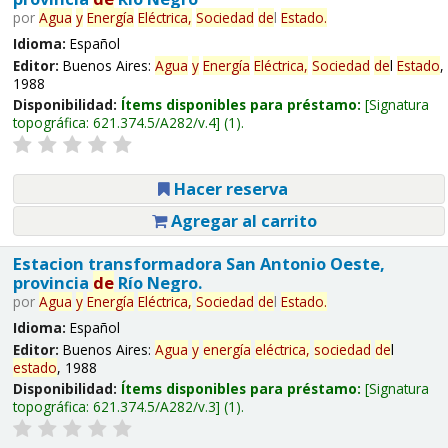
por
Agua
y
Energía
Eléctrica,
Sociedad
de
l
Estado
.
Idioma:
Español
Editor:
Buenos Aires:
Agua
y
Energía
Eléctrica,
Sociedad
de
l
Estado
,
1988
Disponibilidad:
Ítems disponibles para préstamo:
Signatura
topográfica:
621.374.5/A282/v.4
(1).
Hacer reserva
Agregar al carrito
Estacion transformadora San Antonio Oeste,
provincia
de
Río Negro.
por
Agua
y
Energía
Eléctrica,
Sociedad
de
l
Estado
.
Idioma:
Español
Editor:
Buenos Aires:
Agua
y
energía
eléctrica,
sociedad
de
l
estado
, 1988
Disponibilidad:
Ítems disponibles para préstamo:
Signatura
topográfica:
621.374.5/A282/v.3
(1).