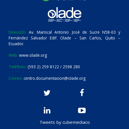
Dirección:
Av. Mariscal Antonio José de Sucre N58-63 y
Fernández Salvador Edif. Olade – San Carlos, Quito –
Ecuador.
Web:
www.olade.org
Teléfono:
(593 2) 259 8122 / 2598 280
Correo:
centro.documentacion@olade.org
Tweets by cubemediaco