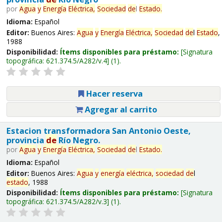
por
Agua
y
Energía
Eléctrica,
Sociedad
de
l
Estado
.
Idioma:
Español
Editor:
Buenos Aires:
Agua
y
Energía
Eléctrica,
Sociedad
de
l
Estado
,
1988
Disponibilidad:
Ítems disponibles para préstamo:
Signatura
topográfica:
621.374.5/A282/v.4
(1).
Hacer reserva
Agregar al carrito
Estacion transformadora San Antonio Oeste,
provincia
de
Río Negro.
por
Agua
y
Energía
Eléctrica,
Sociedad
de
l
Estado
.
Idioma:
Español
Editor:
Buenos Aires:
Agua
y
energía
eléctrica,
sociedad
de
l
estado
, 1988
Disponibilidad:
Ítems disponibles para préstamo:
Signatura
topográfica:
621.374.5/A282/v.3
(1).