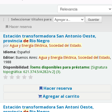
|
|
Seleccionar títulos para:
Hacer reserva
Estación transformadora San Antonio Oeste,
provincia
de
Río Negro
por
Agua
y
Energía
Eléctrica,
Sociedad
de
l
Estado
.
Idioma:
Español
Editor:
Buenos Aires:
Agua
y
Energía
Eléctrica,
Sociedad
de
l
Estado
,
1988
Disponibilidad:
Ítems disponibles para préstamo:
Signatura
topográfica:
621.374.5/A282/v.2
(3).
Hacer reserva
Agregar al carrito
Estación transformadora San Antoni Oeste,
provincia
de
Río Negro