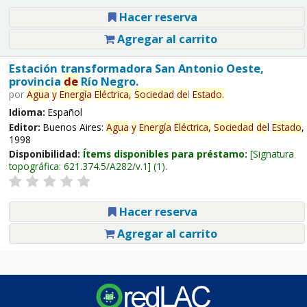
Hacer reserva
Agregar al carrito
Estación transformadora San Antonio Oeste,
provincia
de
Río Negro.
por
Agua
y
Energía
Eléctrica,
Sociedad
de
l
Estado
.
Idioma:
Español
Editor:
Buenos Aires:
Agua
y
Energía
Eléctrica,
Sociedad
de
l
Estado
,
1998
Disponibilidad:
Ítems disponibles para préstamo:
Signatura
topográfica:
621.374.5/A282/v.1
(1).
Hacer reserva
Agregar al carrito