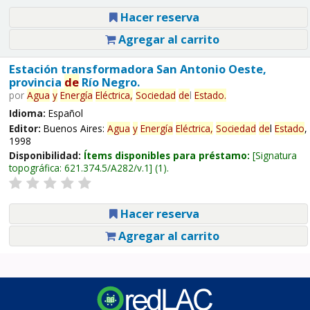
Hacer reserva
Agregar al carrito
Estación transformadora San Antonio Oeste,
provincia
de
Río Negro.
por
Agua
y
Energía
Eléctrica,
Sociedad
de
l
Estado
.
Idioma:
Español
Editor:
Buenos Aires:
Agua
y
Energía
Eléctrica,
Sociedad
de
l
Estado
,
1998
Disponibilidad:
Ítems disponibles para préstamo:
Signatura
topográfica:
621.374.5/A282/v.1
(1).
Hacer reserva
Agregar al carrito