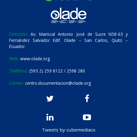
Dirección:
Av. Mariscal Antonio José de Sucre N58-63 y
Fernández Salvador Edif. Olade – San Carlos, Quito –
Ecuador.
Web:
www.olade.org
Teléfono:
(593 2) 259 8122 / 2598 280
Correo:
centro.documentacion@olade.org
Tweets by cubemediaco