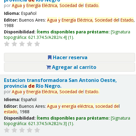
por
Agua
y
Energía
Eléctrica,
Sociedad
de
l
Estado
.
Idioma:
Español
Editor:
Buenos Aires:
Agua
y
Energía
Eléctrica,
Sociedad
de
l
Estado
,
1988
Disponibilidad:
Ítems disponibles para préstamo:
Signatura
topográfica:
621.374.5/A282/v.4
(1).
Hacer reserva
Agregar al carrito
Estacion transformadora San Antonio Oeste,
provincia
de
Río Negro.
por
Agua
y
Energía
Eléctrica,
Sociedad
de
l
Estado
.
Idioma:
Español
Editor:
Buenos Aires:
Agua
y
energía
eléctrica,
sociedad
de
l
estado
, 1988
Disponibilidad:
Ítems disponibles para préstamo:
Signatura
topográfica:
621.374.5/A282/v.3
(1).