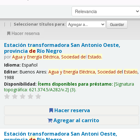
|
|
Seleccionar títulos para:
Hacer reserva
Estación transformadora San Antonio Oeste,
provincia
de
Río Negro
por
Agua
y
Energía
Eléctrica,
Sociedad
de
l
Estado
.
Idioma:
Español
Editor:
Buenos Aires:
Agua
y
Energía
Eléctrica,
Sociedad
de
l
Estado
,
1988
Disponibilidad:
Ítems disponibles para préstamo:
Signatura
topográfica:
621.374.5/A282/v.2
(3).
Hacer reserva
Agregar al carrito
Estación transformadora San Antoni Oeste,
provincia
de
Río Negro